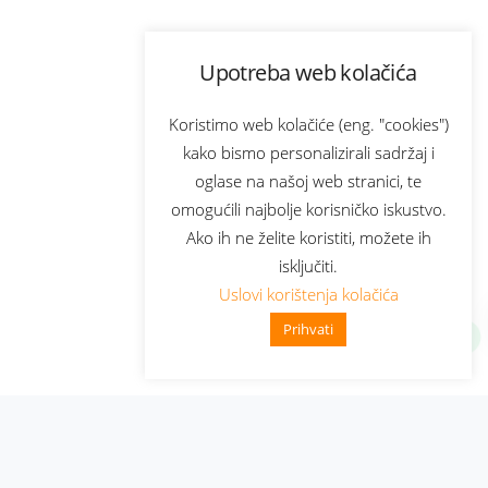
Upotreba web kolačića
Koristimo web kolačiće (eng. "cookies")
kako bismo personalizirali sadržaj i
oglase na našoj web stranici, te
omogućili najbolje korisničko iskustvo.
Ako ih ne želite koristiti, možete ih
isključiti.
Uslovi korištenja kolačića
Prihvati