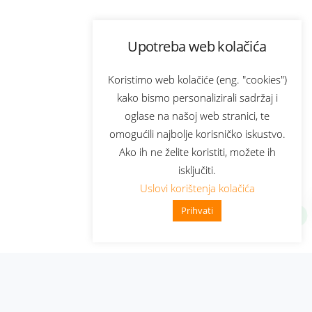
Upotreba web kolačića
Koristimo web kolačiće (eng. "cookies")
kako bismo personalizirali sadržaj i
oglase na našoj web stranici, te
omogućili najbolje korisničko iskustvo.
Ako ih ne želite koristiti, možete ih
isključiti.
Uslovi korištenja kolačića
Prihvati