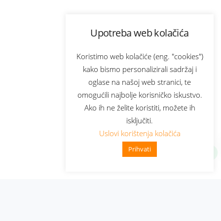
Upotreba web kolačića
Koristimo web kolačiće (eng. "cookies")
kako bismo personalizirali sadržaj i
oglase na našoj web stranici, te
omogućili najbolje korisničko iskustvo.
Ako ih ne želite koristiti, možete ih
isključiti.
Uslovi korištenja kolačića
Prihvati