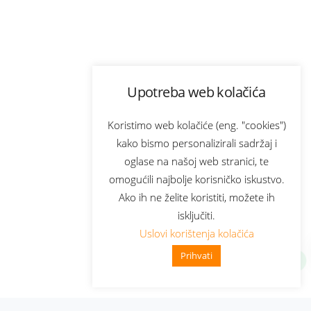
Upotreba web kolačića
Koristimo web kolačiće (eng. "cookies")
kako bismo personalizirali sadržaj i
oglase na našoj web stranici, te
omogućili najbolje korisničko iskustvo.
Ako ih ne želite koristiti, možete ih
isključiti.
Uslovi korištenja kolačića
Prihvati