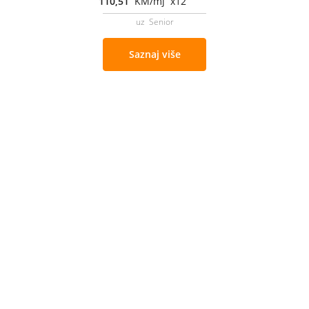
110,51
KM/mj x12
uz Senior
Saznaj više