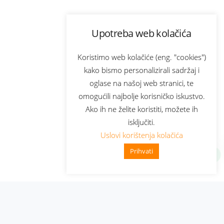
Upotreba web kolačića
Koristimo web kolačiće (eng. "cookies")
kako bismo personalizirali sadržaj i
oglase na našoj web stranici, te
omogućili najbolje korisničko iskustvo.
Ako ih ne želite koristiti, možete ih
isključiti.
Uslovi korištenja kolačića
Prihvati