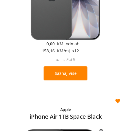
0,00
KM odmah
153,16
KM/mj x12
uz netFlat 5
Saznaj više
Apple
iPhone Air 1TB Space Black