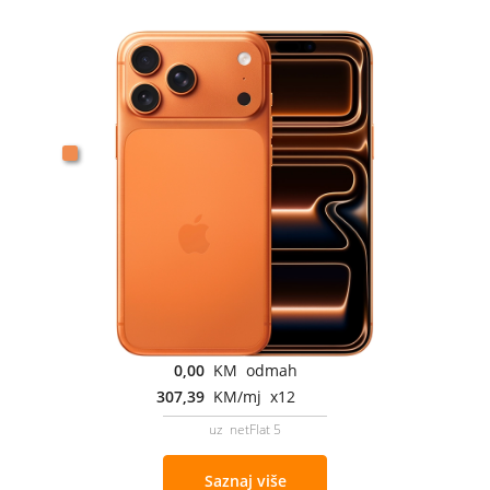
0,00
KM odmah
307,39
KM/mj x12
uz netFlat 5
Saznaj više