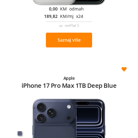
0,00
KM odmah
189,82
KM/mj x24
uz netFlat 5
Saznaj više
Apple
iPhone 17 Pro Max 1TB Deep Blue