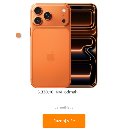
5.330,10
KM odmah
uz netFlat 5
Saznaj više