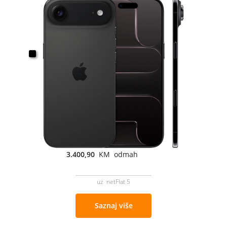
3.400,90
KM odmah
uz netFlat 5
Saznaj više