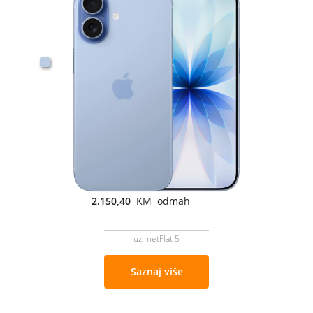
2.150,40
KM odmah
uz netFlat 5
Saznaj više