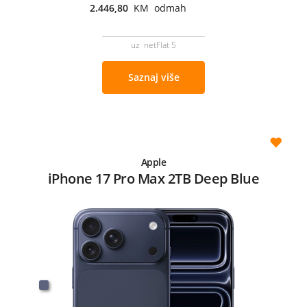
2.446,80
KM odmah
uz netFlat 5
Saznaj više
Apple
iPhone 17 Pro Max 2TB Deep Blue