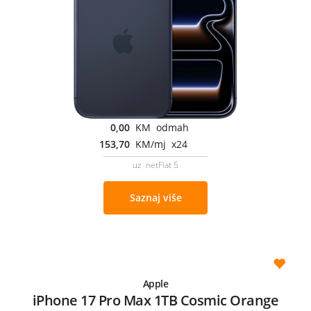
0,00
KM odmah
153,70
KM/mj x24
uz netFlat 5
Saznaj više
Apple
iPhone 17 Pro Max 1TB Cosmic Orange