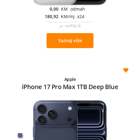
0,00
KM odmah
180,92
KM/mj x24
uz netFlat XL
Saznaj više
Apple
iPhone 17 Pro Max 1TB Deep Blue