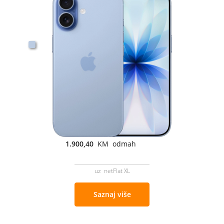
1.900,40
KM odmah
uz netFlat XL
Saznaj više