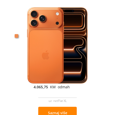
4.065,75
KM odmah
uz netFlat XL
Saznaj više