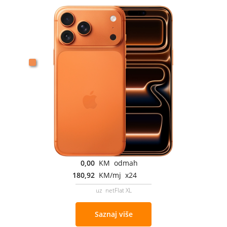
0,00
KM odmah
180,92
KM/mj x24
uz netFlat XL
Saznaj više