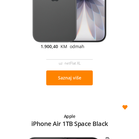
1.900,40
KM odmah
uz netFlat XL
Saznaj više
Apple
iPhone Air 1TB Space Black