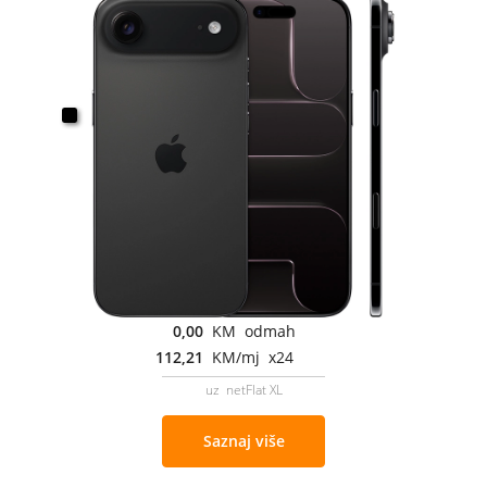
0,00
KM odmah
112,21
KM/mj x24
uz netFlat XL
Saznaj više