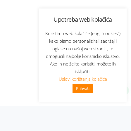
Upotreba web kolačića
Koristimo web kolačiće (eng. "cookies")
kako bismo personalizirali sadržaj i
oglase na našoj web stranici, te
omogućili najbolje korisničko iskustvo.
Ako ih ne želite koristiti, možete ih
isključiti.
Uslovi korištenja kolačića
Prihvati