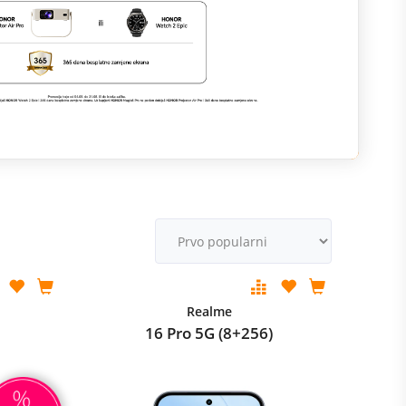
M
v
Realme
16 Pro 5G (8+256)