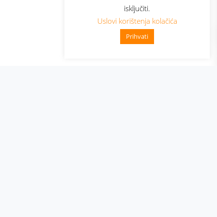
isključiti.
Uslovi korištenja kolačića
Prihvati
👋 Zdravo, kako mogu pomoći?