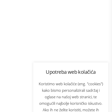
Program lojalnosti
Upotreba web kolačića
com
Bonus plus
sluga
Prijava za newsletter
Koristimo web kolačiće (eng. "cookies")
kako bismo personalizirali sadržaj i
oglase na našoj web stranici, te
elecom
omogućili najbolje korisničko iskustvo.
Ako ih ne želite koristiti, možete ih