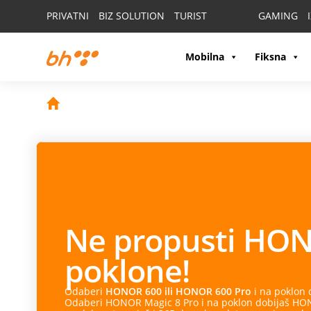
PRIVATNI
BIZ SOLUTION
TURIST
GAMING
Mobilna
Fiksna
Ne propusti
HON
poklone!
Odaberi
HONOR 600 ili HONOR 600 Pro
i na poklon
Odaberi HONOR Magic 8 Pro i na poklon dobijaš HONO