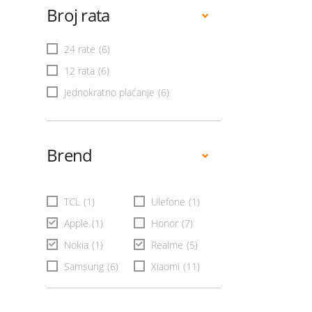
Broj rata
24 rate
(6)
12 rata
(6)
Jednokratno plaćanje
(6)
Brend
TCL
(1)
Ulefone
(1)
Apple
(1)
Honor
(7)
Nokia
(1)
Realme
(5)
Samsung
(6)
Xiaomi
(11)