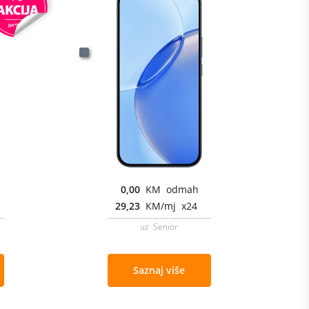
0,00
KM odmah
29,23
KM/mj x24
uz Senior
Saznaj više