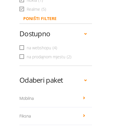
Nokia
(1)
Realme
(5)
PONIŠTI FILTERE
Dostupno
na webshopu
(4)
na prodajnom mjestu
(2)
Odaberi paket
Mobilna
Fiksna