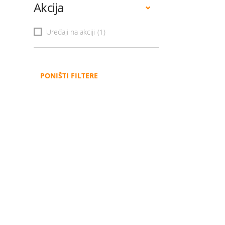
Akcija
Uređaji na akciji
(1)
PONIŠTI FILTERE
Administracija
B2B
Nabavke i pozivi
Veleprodaja
Karijera
Partneri
Pristup informacijama
Sponzorstva
Arhiva vijesti
Donacije
Arhiva obavijesti
BH Telecom i SFF – Z