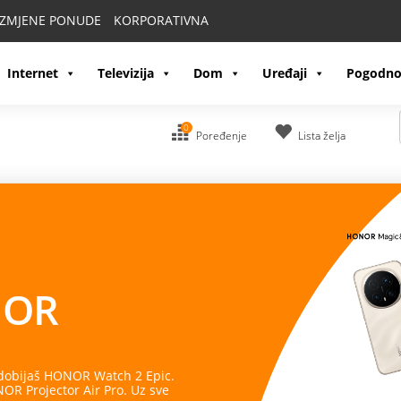
IZMJENE PONUDE
KORPORATIVNA
Internet
Televizija
Dom
Uređaji
Pogodno
0
Poređenje
Lista želja
OR
 dobijaš HONOR Watch 2 Epic.
R Projector Air Pro. Uz sve