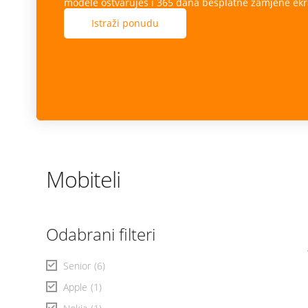
modele ostvaruješ i 365 dana besplatne zamjene ekr
Istraži ponudu
Mobiteli
Odabrani filteri
Senior
(6)
Apple
(1)