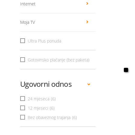
Internet
Moja TV
Ultra Plus ponuda
Gotovinsko plaćanje (bez paketa)
Ugovorni odnos
24 mjeseca
(6)
12 mjeseci
(6)
Bez obaveznog trajanja
(6)