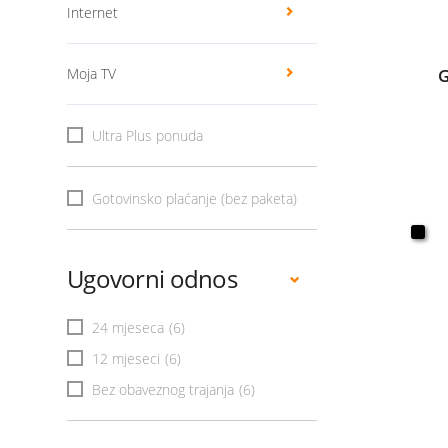
Internet
Moja TV
G
Ultra Plus ponuda
Gotovinsko plaćanje (bez paketa)
Ugovorni odnos
24 mjeseca
(6)
12 mjeseci
(6)
Bez obaveznog trajanja
(6)