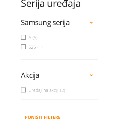
Serija uređaja
Samsung serija
A
(5)
S25
(1)
Akcija
Uređaji na akciji
(2)
PONIŠTI FILTERE