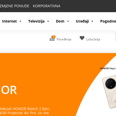
IZMJENE PONUDE
KORPORATIVNA
Internet
Televizija
Dom
Uređaji
Pogodno
0
Poređenje
Lista želja
OR
 dobijaš HONOR Watch 2 Epic.
R Projector Air Pro. Uz sve