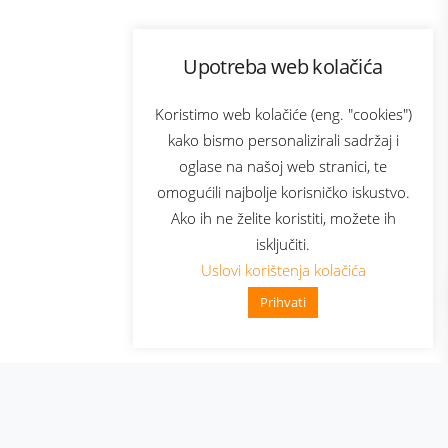
Program lojalnosti
Upotreba web kolačića
com
Bonus plus
sluga
Prijava za newsletter
Koristimo web kolačiće (eng. "cookies")
kako bismo personalizirali sadržaj i
oglase na našoj web stranici, te
elecom
omogućili najbolje korisničko iskustvo.
Ako ih ne želite koristiti, možete ih
isključiti.
Uslovi korištenja kolačića
Prihvati
👋 Zdravo, kako mogu pomoći?