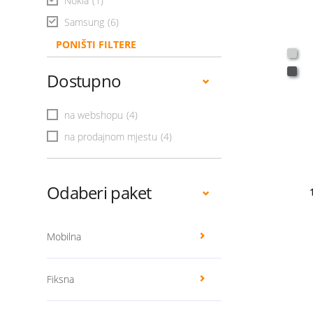
Nokia
(1)
Samsung
(6)
PONIŠTI FILTERE
Dostupno
na webshopu
(4)
na prodajnom mjestu
(4)
Odaberi paket
Mobilna
Fiksna