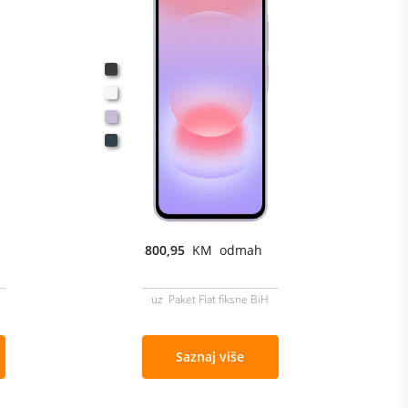
800,95
KM odmah
uz Paket Flat fiksne BiH
Saznaj više