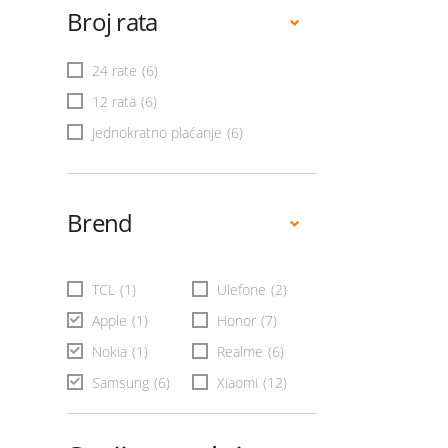
Broj rata
24 rate
(6)
12 rata
(6)
Jednokratno plaćanje
(6)
Brend
TCL
(1)
Ulefone
(2)
Apple
(1)
Honor
(7)
Nokia
(1)
Realme
(6)
Samsung
(6)
Xiaomi
(12)