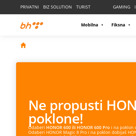
PRIVATNI
BIZ SOLUTION
TURIST
GAMING
Mobilna
Fiksna
Ne propusti
HON
poklone!
Odaberi
HONOR 600 ili HONOR 600 Pro
i na poklon
Odaberi HONOR Magic 8 Pro i na poklon dobijaš HONO