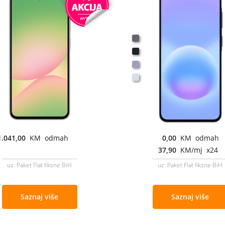
1.041,00
KM odmah
0,00
KM odmah
37,90
KM/mj x24
uz Paket Flat fiksne BiH
uz Paket Flat fiksne BiH
Saznaj više
Saznaj više