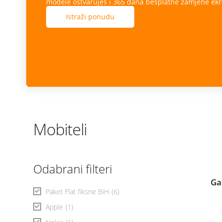
modele ostvaruješ i 365 dana besplatne zamjene ekr
Istraži ponudu
Mobiteli
Odabrani filteri
Ga
Paket Flat fiksne BiH
(6)
Apple
(1)