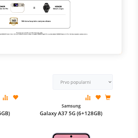
M
v
Samsung
6GB)
Galaxy A37 5G (6+128GB)