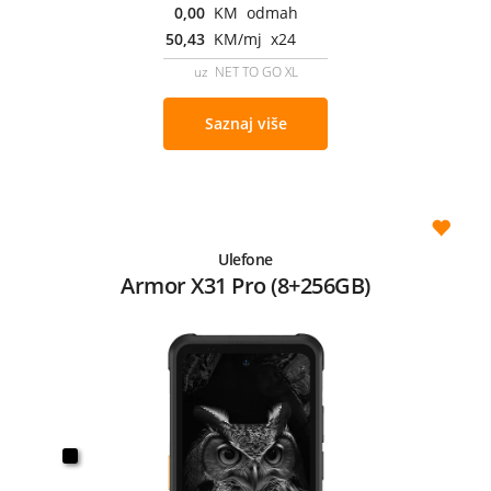
0,00
KM odmah
50,43
KM/mj x24
uz NET TO GO XL
Saznaj više
Ulefone
Armor X31 Pro (8+256GB)