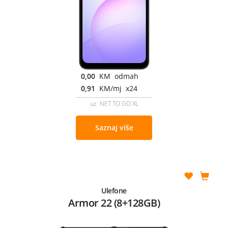
0,00
KM odmah
0,91
KM/mj x24
uz NET TO GO XL
Saznaj više
Ulefone
Armor 22 (8+128GB)