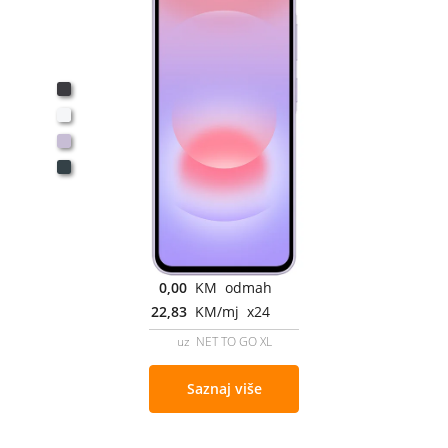
0,00
KM odmah
22,83
KM/mj x24
uz NET TO GO XL
Saznaj više