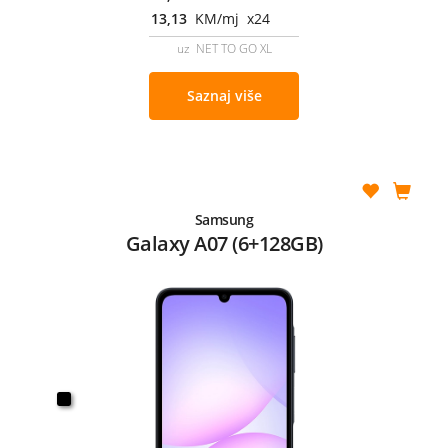
13,13
KM/mj x24
uz NET TO GO XL
Saznaj više
Samsung
Galaxy A07 (6+128GB)