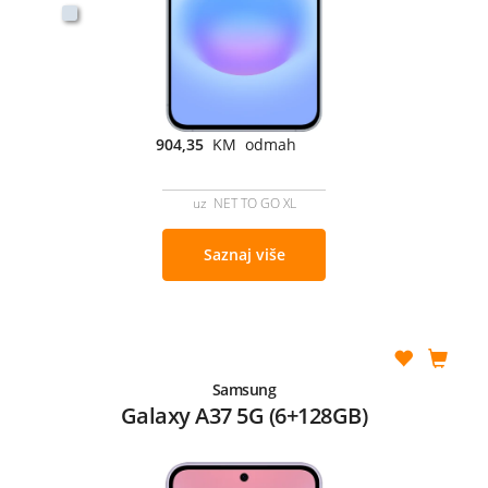
904,35
KM odmah
uz NET TO GO XL
Saznaj više
Samsung
Galaxy A37 5G (6+128GB)