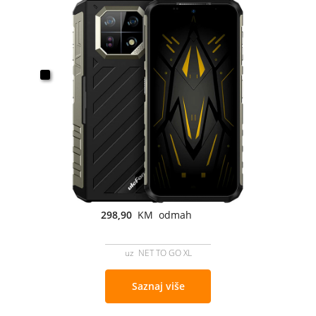
298,90
KM odmah
uz NET TO GO XL
Saznaj više