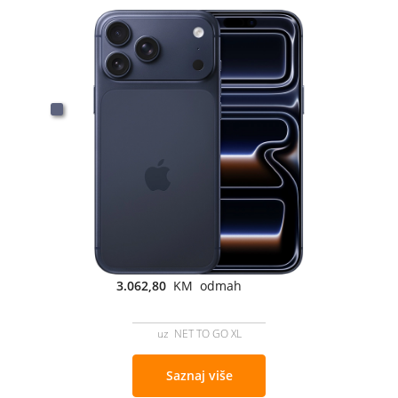
3.062,80
KM odmah
uz NET TO GO XL
Saznaj više