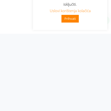
isključiti.
Uslovi korištenja kolačića
Prihvati
Administracija
Nabavke i pozivi
Karijera