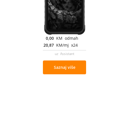
0,00
KM odmah
20,87
KM/mj x24
uz Assistant
Saznaj više