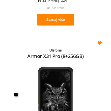
16,52
KM/mj x24
uz Assistant
Saznaj više
Ulefone
Armor X31 Pro (8+256GB)