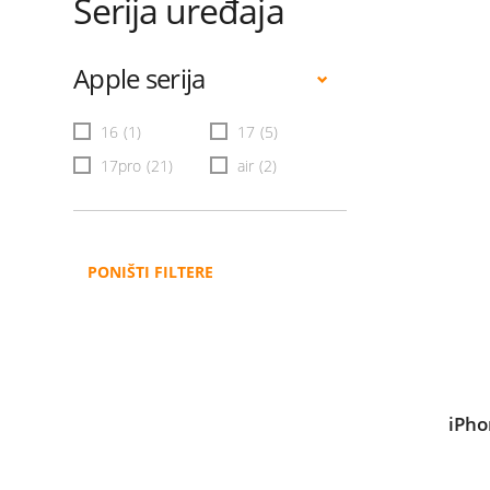
Serija uređaja
Apple serija
16
(1)
17
(5)
17pro
(21)
air
(2)
PONIŠTI FILTERE
iPho