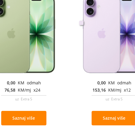
0,00
KM odmah
0,00
KM odmah
76,58
KM/mj x24
153,16
KM/mj x12
uz Extra S
uz Extra S
Saznaj više
Saznaj više