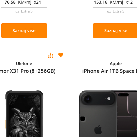
76,58
KM/mj x24
153,16
KM/mj x12
uz Extra S
uz Extra S
Saznaj više
Saznaj više
Ulefone
Apple
mor X31 Pro (8+256GB)
iPhone Air 1TB Space 