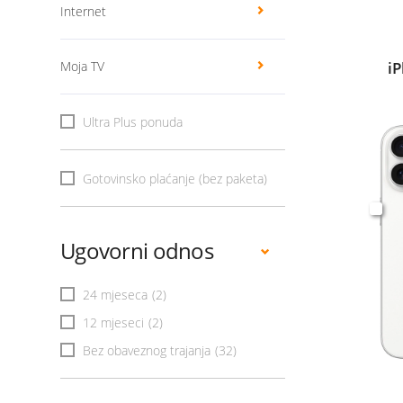
Internet
Moja TV
i
Ultra Plus ponuda
Gotovinsko plaćanje (bez paketa)
Ugovorni odnos
24 mjeseca
(2)
12 mjeseci
(2)
Bez obaveznog trajanja
(32)