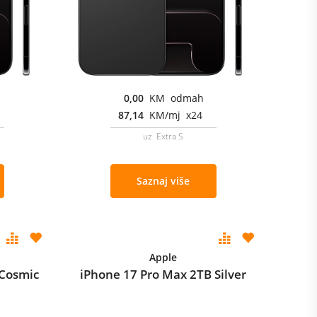
0,00
KM odmah
87,14
KM/mj x24
uz Extra S
Saznaj više
Apple
 Cosmic
iPhone 17 Pro Max 2TB Silver