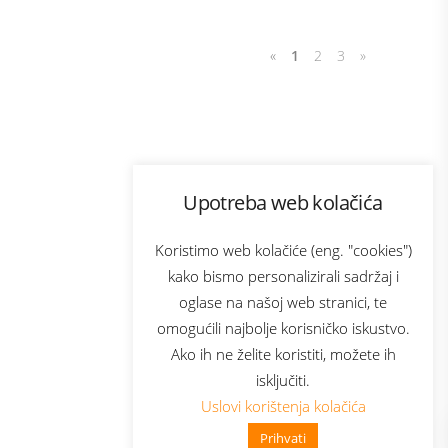
«
1
2
3
»
Program lojalnosti
Upotreba web kolačića
com
Bonus plus
sluga
Prijava za newsletter
Koristimo web kolačiće (eng. "cookies")
kako bismo personalizirali sadržaj i
oglase na našoj web stranici, te
elecom
omogućili najbolje korisničko iskustvo.
Ako ih ne želite koristiti, možete ih
isključiti.
Uslovi korištenja kolačića
Prihvati
👋 Zdravo, kako mogu pomoći?