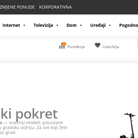
IZMJENE PONUDE
KORPORATIVNA
Internet
Televizija
Dom
Uređaji
Pogodno
0
Poređenje
Lista želja
ki pokret
a
— snažniji modeli, pouzdane
 gradsku vožnju. Za sve koji žele
oz grad.