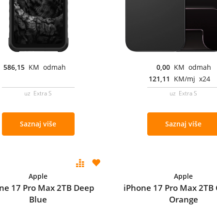
586,15
KM odmah
0,00
KM odmah
121,11
KM/mj x24
uz Extra S
uz Extra S
Saznaj više
Saznaj više
Apple
Apple
ne 17 Pro Max 2TB Deep
iPhone 17 Pro Max 2TB
Blue
Orange