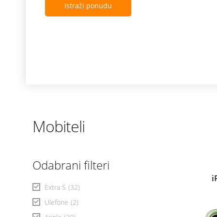
Istraži ponudu
Mobiteli
Odabrani filteri
i
Extra S
(32)
Ulefone
(2)