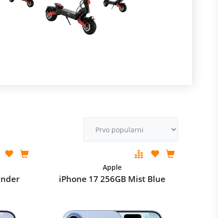
R
m
M
v
Apple
ender
iPhone 17 256GB Mist Blue