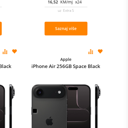
16,52
KM/mj x24
uz Extra S
Saznaj više
Apple
Black
iPhone Air 256GB Space Black