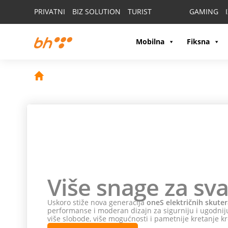
PRIVATNI
BIZ SOLUTION
TURIST
GAMING
Mobilna
Fiksna
Više snage za sva
Uskoro stiže nova generacija
oneS električnih skuter
performanse i moderan dizajn za sigurniju i ugodniju
više slobode, više mogućnosti i pametnije kretanje kr