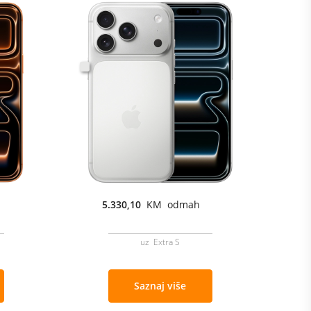
5.330,10
KM odmah
uz Extra S
Saznaj više