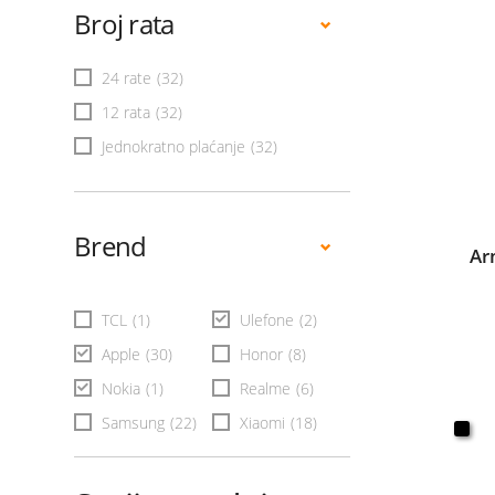
Broj rata
24 rate
(32)
12 rata
(32)
Jednokratno plaćanje
(32)
Brend
Ar
TCL
(1)
Ulefone
(2)
Apple
(30)
Honor
(8)
Nokia
(1)
Realme
(6)
Samsung
(22)
Xiaomi
(18)