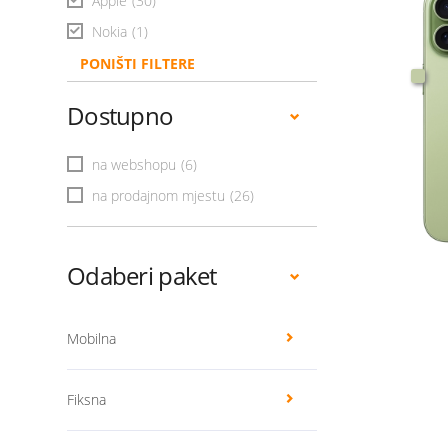
Apple
(30)
Nokia
(1)
PONIŠTI FILTERE
Dostupno
na webshopu
(6)
na prodajnom mjestu
(26)
Odaberi paket
Mobilna
Fiksna