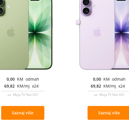
0,00
KM odmah
0,00
KM odmah
69,82
KM/mj x24
69,82
KM/mj x24
uz Moja TV Net GO
uz Moja TV Net GO
Saznaj više
Saznaj više