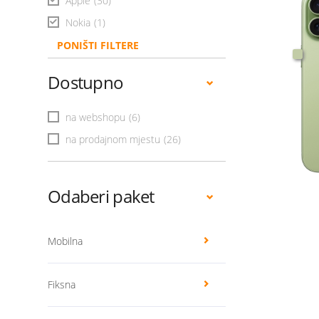
Apple
(30)
Nokia
(1)
PONIŠTI FILTERE
Dostupno
na webshopu
(6)
na prodajnom mjestu
(26)
Odaberi paket
Mobilna
Fiksna