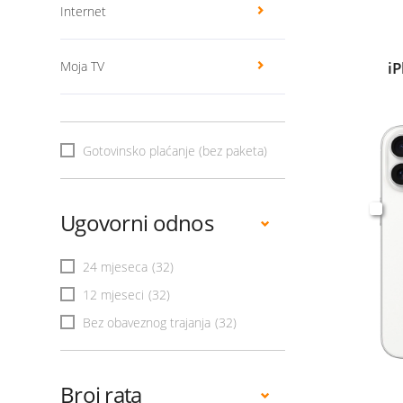
Internet
Moja TV
i
Gotovinsko plaćanje (bez paketa)
Ugovorni odnos
24 mjeseca
(32)
12 mjeseci
(32)
Bez obaveznog trajanja
(32)
Broj rata