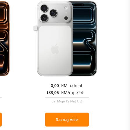
0,00
KM odmah
183,05
KM/mj x24
uz Moja TV Net GO
Saznaj više