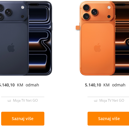
5.140,10
KM odmah
5.140,10
KM odmah
uz Moja TV Net GO
uz Moja TV Net GO
Saznaj više
Saznaj više