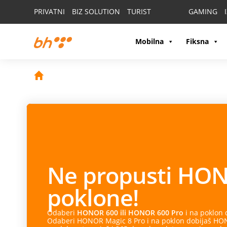
PRIVATNI
BIZ SOLUTION
TURIST
GAMING
Mobilna
Fiksna
Ne propusti
HON
poklone!
Odaberi
HONOR 600 ili HONOR 600 Pro
i na poklon
Odaberi HONOR Magic 8 Pro i na poklon dobijaš HONO