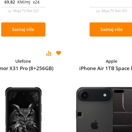
69,82
KM/mj x24
uz Moja TV Net GO
uz Moja TV Net GO
Saznaj više
Saznaj više
Ulefone
Apple
mor X31 Pro (8+256GB)
iPhone Air 1TB Space 