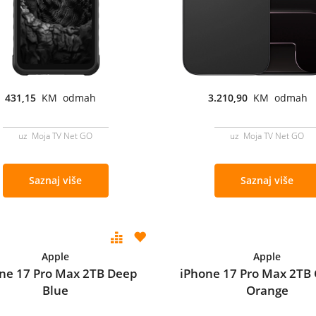
431,15
KM odmah
3.210,90
KM odmah
uz Moja TV Net GO
uz Moja TV Net GO
Saznaj više
Saznaj više
Apple
Apple
ne 17 Pro Max 2TB Deep
iPhone 17 Pro Max 2TB
Blue
Orange