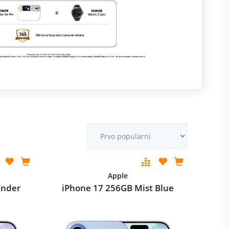
M
v
Apple
ender
iPhone 17 256GB Mist Blue