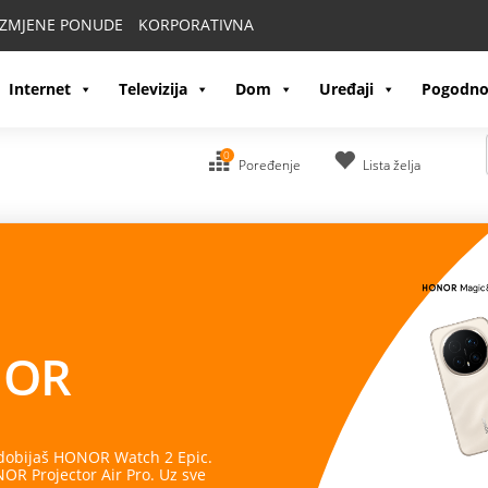
IZMJENE PONUDE
KORPORATIVNA
Internet
Televizija
Dom
Uređaji
Pogodno
0
Poređenje
Lista želja
OR
 dobijaš HONOR Watch 2 Epic.
R Projector Air Pro. Uz sve