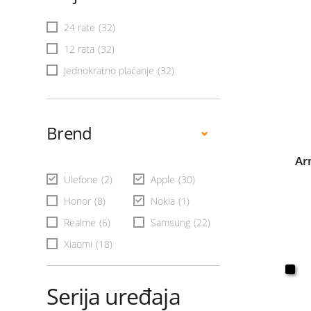
24 rate
(32)
12 rata
(32)
Jednokratno plaćanje
(32)
Brend
Ar
Ulefone
(2)
Apple
(30)
Honor
(8)
Nokia
(1)
Realme
(6)
Samsung
(22)
Xiaomi
(18)
Serija uređaja