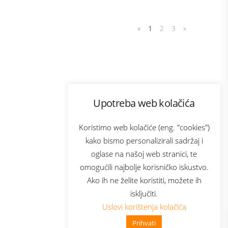
«
1
2
3
»
Program lojalnosti
Upotreba web kolačića
com
Bonus plus
sluga
Prijava za newsletter
Koristimo web kolačiće (eng. "cookies")
kako bismo personalizirali sadržaj i
oglase na našoj web stranici, te
elecom
omogućili najbolje korisničko iskustvo.
Ako ih ne želite koristiti, možete ih
isključiti.
Uslovi korištenja kolačića
Prihvati
👋 Zdravo, kako mogu pomoći?