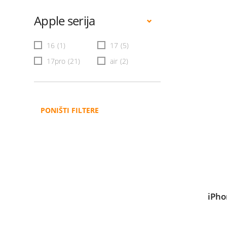
Apple serija
16
(1)
17
(5)
17pro
(21)
air
(2)
PONIŠTI FILTERE
iPho