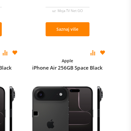
uz Moja TV Net GO
Saznaj više
Apple
Black
iPhone Air 256GB Space Black