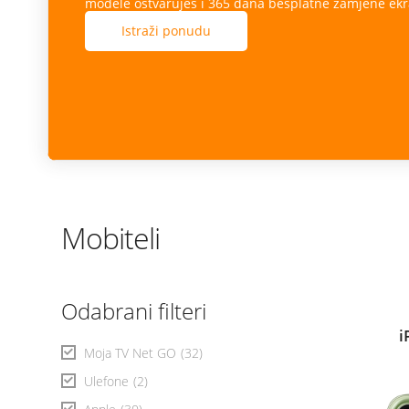
modele ostvaruješ i 365 dana besplatne zamjene ekr
Istraži ponudu
Mobiteli
Odabrani filteri
i
Moja TV Net GO
(32)
Ulefone
(2)