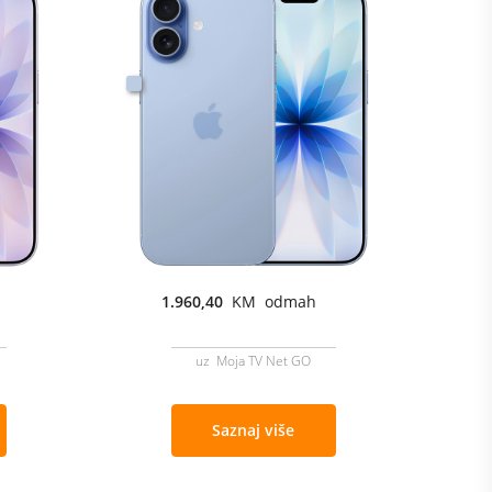
1.960,40
KM odmah
uz Moja TV Net GO
Saznaj više