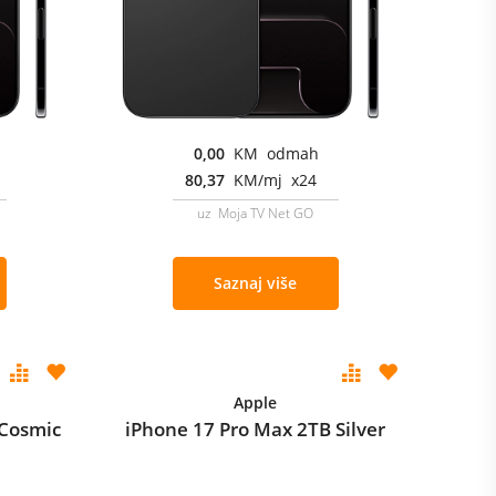
0,00
KM odmah
80,37
KM/mj x24
uz Moja TV Net GO
Saznaj više
Apple
 Cosmic
iPhone 17 Pro Max 2TB Silver