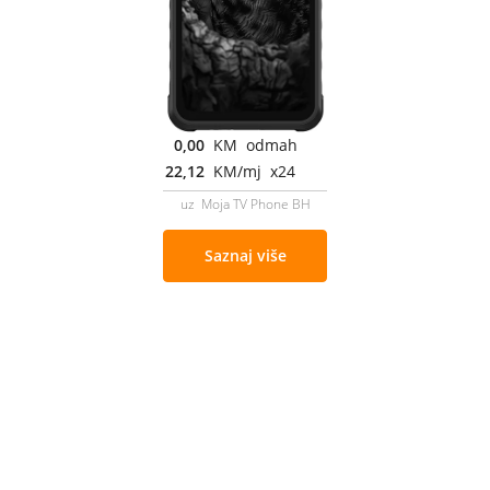
0,00
KM odmah
22,12
KM/mj x24
uz Moja TV Phone BH
Saznaj više