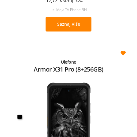
17,77
KM/mj x24
uz Moja TV Phone BH
Saznaj više
Ulefone
Armor X31 Pro (8+256GB)