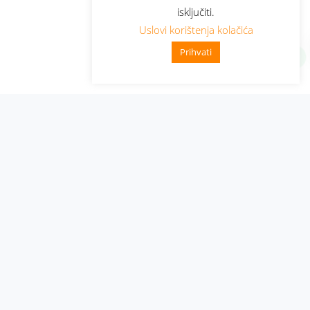
isključiti.
Uslovi korištenja kolačića
Prihvati
Administracija
Nabavke i pozivi
Karijera