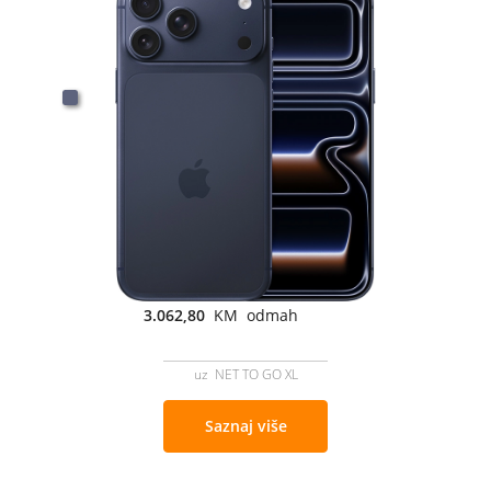
3.062,80
KM odmah
uz NET TO GO XL
Saznaj više