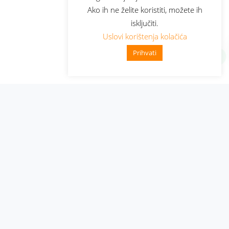
Ako ih ne želite koristiti, možete ih
isključiti.
Uslovi korištenja kolačića
Prihvati
Administracija
Nabavke i pozivi