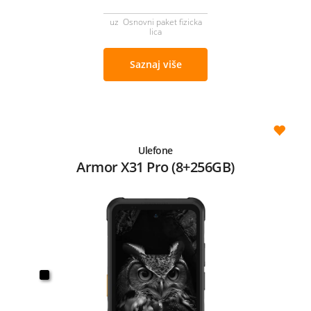
uz Osnovni paket fizicka
lica
Saznaj više
Ulefone
Armor X31 Pro (8+256GB)