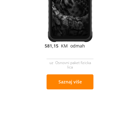
581,15
KM odmah
uz Osnovni paket fizicka
lica
Saznaj više