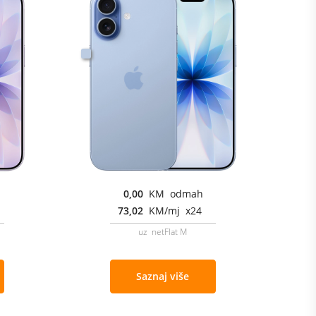
0,00
KM odmah
73,02
KM/mj x24
uz netFlat M
Saznaj više