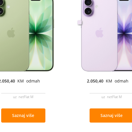
2.050,40
KM odmah
2.050,40
KM odmah
uz netFlat M
uz netFlat M
Saznaj više
Saznaj više