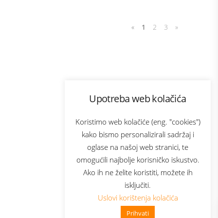
«
1
2
3
»
Program lojalnosti
Upotreba web kolačića
com
Bonus plus
sluga
Prijava za newsletter
Koristimo web kolačiće (eng. "cookies")
kako bismo personalizirali sadržaj i
oglase na našoj web stranici, te
elecom
omogućili najbolje korisničko iskustvo.
Ako ih ne želite koristiti, možete ih
isključiti.
Uslovi korištenja kolačića
Prihvati
👋 Zdravo, kako mogu pomoći?