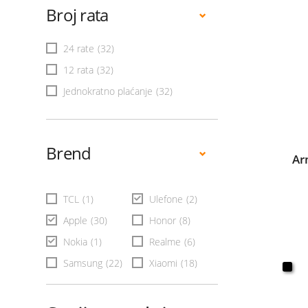
Broj rata
24 rate
(32)
12 rata
(32)
Jednokratno plaćanje
(32)
Brend
Ar
TCL
(1)
Ulefone
(2)
Apple
(30)
Honor
(8)
Nokia
(1)
Realme
(6)
Samsung
(22)
Xiaomi
(18)