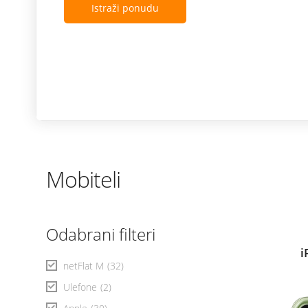
Istraži ponudu
Mobiteli
Odabrani filteri
i
netFlat M
(32)
Ulefone
(2)