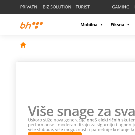
PRIVATNI
BIZ SOLUTION
TURIST
GAMING
Mobilna
Fiksna
Više snage za sva
Uskoro stiže nova generacija
oneS električnih skuter
performanse i moderan dizajn za sigurniju i ugodniju
više slobode, više mogućnosti i pametnije kretanje kr