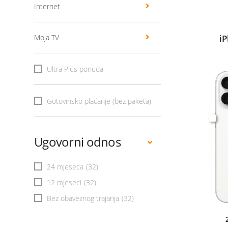
Internet
Moja TV
i
Ultra Plus ponuda
Gotovinsko plaćanje (bez paketa)
Ugovorni odnos
24 mjeseca
(32)
12 mjeseci
(32)
Bez obaveznog trajanja
(32)