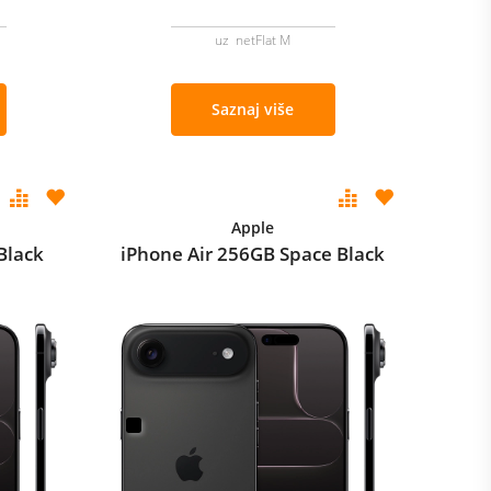
uz netFlat M
Saznaj više
Apple
Black
iPhone Air 256GB Space Black