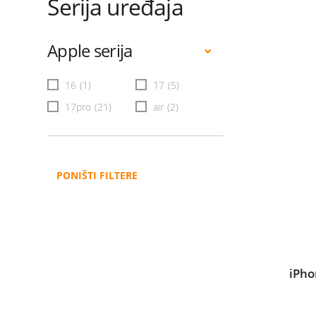
Serija uređaja
Apple serija
16
(1)
17
(5)
17pro
(21)
air
(2)
PONIŠTI FILTERE
iPho