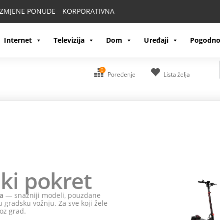
IZMJENE PONUDE
KORPORATIVNA
Internet
Televizija
Dom
Uređaji
Pogodno
0
Poređenje
Lista želja
ki pokret
a
— snažniji modeli, pouzdane
 gradsku vožnju. Za sve koji žele
oz grad.