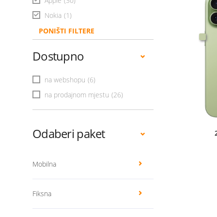
Apple
(30)
Nokia
(1)
PONIŠTI FILTERE
Dostupno
na webshopu
(6)
na prodajnom mjestu
(26)
Odaberi paket
Mobilna
Fiksna