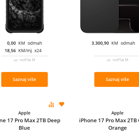
0,00
KM odmah
3.300,90
KM odmah
18,56
KM/mj x24
uz netFlat M
uz netFlat M
Saznaj više
Saznaj više
Apple
Apple
ne 17 Pro Max 2TB Deep
iPhone 17 Pro Max 2TB
Blue
Orange