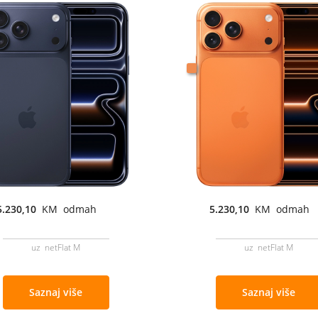
5.230,10
KM odmah
5.230,10
KM odmah
uz netFlat M
uz netFlat M
Saznaj više
Saznaj više