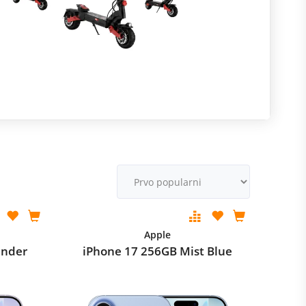
R
m
M
v
Apple
ender
iPhone 17 256GB Mist Blue