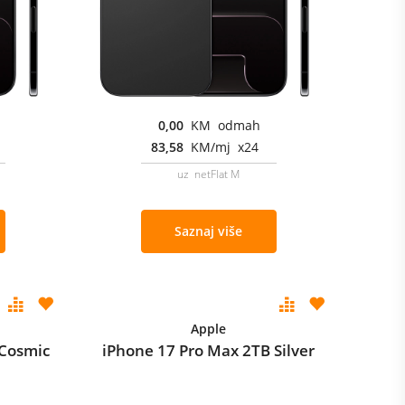
0,00
KM odmah
83,58
KM/mj x24
uz netFlat M
Saznaj više
Apple
 Cosmic
iPhone 17 Pro Max 2TB Silver