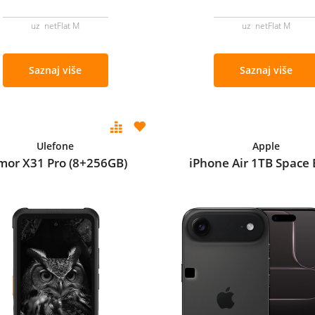
uz netFlat M
uz netFlat M
Saznaj više
Saznaj više
Ulefone
Apple
mor X31 Pro (8+256GB)
iPhone Air 1TB Space 