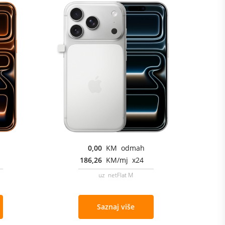
0,00
KM odmah
186,26
KM/mj x24
uz netFlat M
Saznaj više