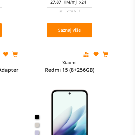
27,87
KM/mj x24
uz Extra NET
Saznaj više
Xiaomi
Adapter
Redmi 15 (8+256GB)