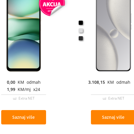
0,00
KM odmah
3.108,15
KM odmah
1,99
KM/mj x24
uz Extra NET
uz Extra NET
Saznaj više
Saznaj više