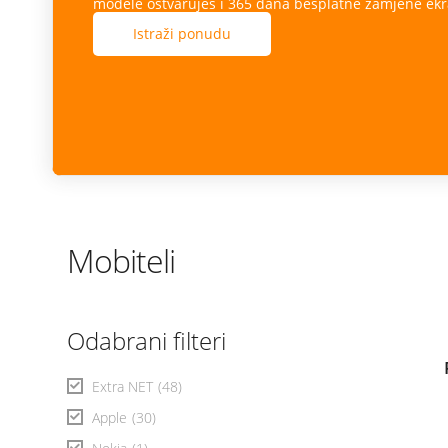
modele ostvaruješ i 365 dana besplatne zamjene ekr
Istraži ponudu
Mobiteli
Odabrani filteri
Extra NET
(48)
Apple
(30)