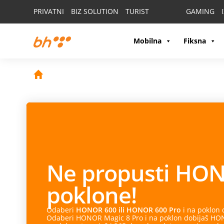
PRIVATNI
BIZ SOLUTION
TURIST
GAMING
Mobilna
Fiksna
Ne propusti
HON
poklone!
Odaberi
HONOR 600 ili HONOR 600 Pro
i na poklon
Odaberi HONOR Magic 8 Pro i na poklon dobijaš HONO