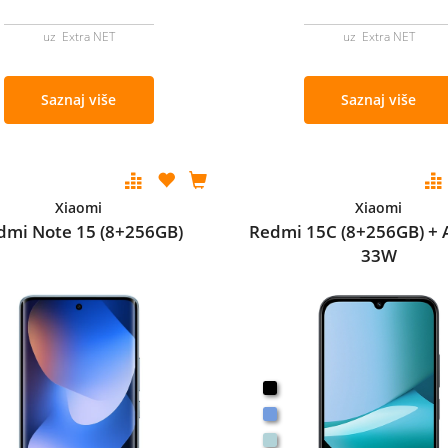
uz Extra NET
uz Extra NET
Saznaj više
Saznaj više
Xiaomi
Xiaomi
dmi Note 15 (8+256GB)
Redmi 15C (8+256GB) + 
33W