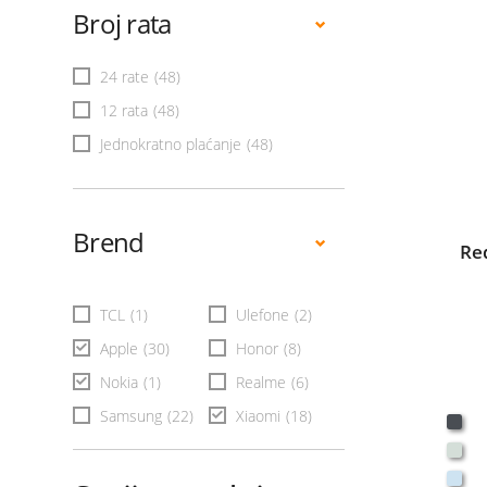
Broj rata
24 rate
(48)
12 rata
(48)
Jednokratno plaćanje
(48)
Brend
Re
TCL
(1)
Ulefone
(2)
Apple
(30)
Honor
(8)
Nokia
(1)
Realme
(6)
Samsung
(22)
Xiaomi
(18)