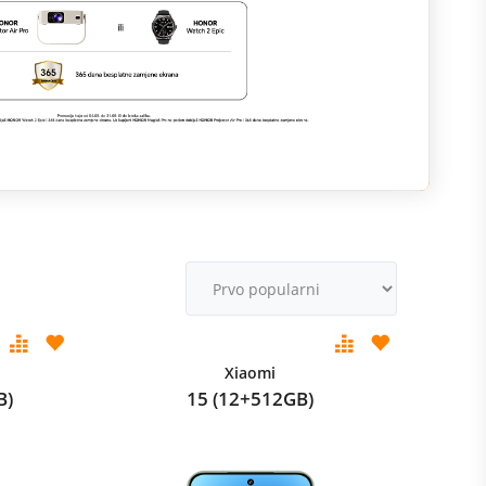
M
v
Xiaomi
B)
15 (12+512GB)