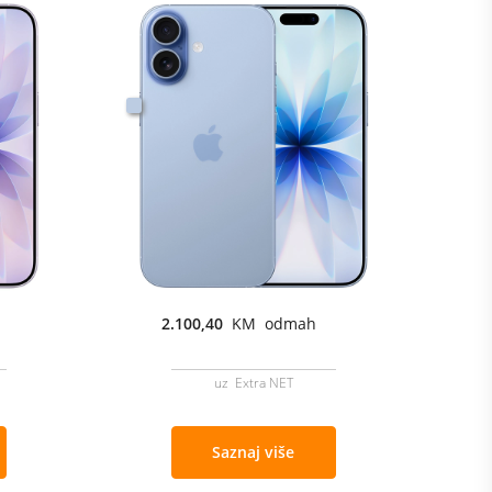
2.100,40
KM odmah
uz Extra NET
Saznaj više