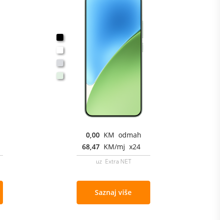
0,00
KM odmah
68,47
KM/mj x24
uz Extra NET
Saznaj više