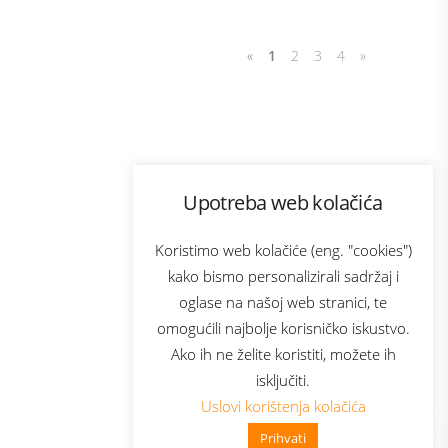
«
1
2
3
4
»
Program lojalnosti
Upotreba web kolačića
com
Bonus plus
sluga
Prijava za newsletter
Koristimo web kolačiće (eng. "cookies")
kako bismo personalizirali sadržaj i
oglase na našoj web stranici, te
elecom
omogućili najbolje korisničko iskustvo.
Ako ih ne želite koristiti, možete ih
isključiti.
Uslovi korištenja kolačića
Prihvati
👋 Zdravo, kako mogu pomoći?