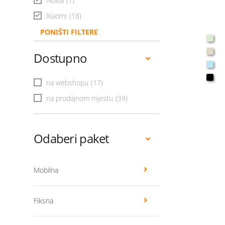
Nokia
(1)
Xiaomi
(18)
PONIŠTI FILTERE
Dostupno
na webshopu
(17)
na prodajnom mjestu
(39)
Odaberi paket
Mobilna
Fiksna