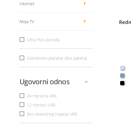
Internet
Moja TV
Redm
Ultra Plus ponuda
Gotovinsko plaćanje (bez paketa)
Ugovorni odnos
24 mjeseca
(48)
12 mjeseci
(48)
Bez obaveznog trajanja
(48)