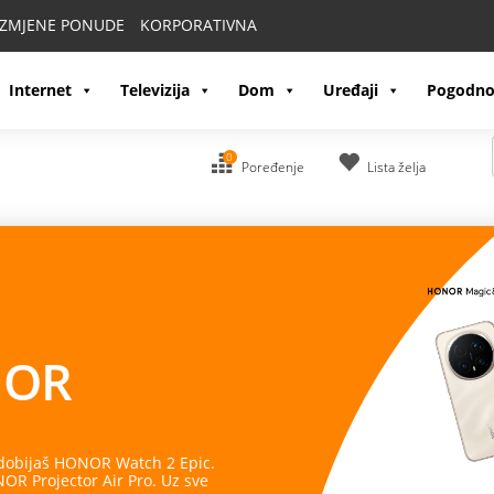
IZMJENE PONUDE
KORPORATIVNA
Internet
Televizija
Dom
Uređaji
Pogodno
0
Poređenje
Lista želja
OR
 dobijaš HONOR Watch 2 Epic.
R Projector Air Pro. Uz sve