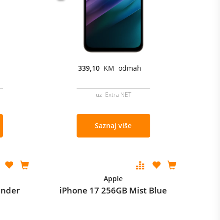
339,10
KM odmah
uz Extra NET
Saznaj više
Apple
ender
iPhone 17 256GB Mist Blue