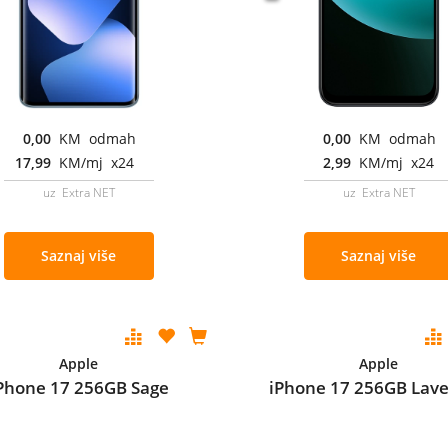
0,00
KM odmah
0,00
KM odmah
17,99
KM/mj x24
2,99
KM/mj x24
uz Extra NET
uz Extra NET
Saznaj više
Saznaj više
Apple
Apple
Phone 17 256GB Sage
iPhone 17 256GB Lav