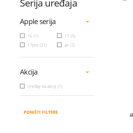
Serija uređaja
Apple serija
16
(1)
17
(5)
17pro
(21)
air
(2)
Akcija
Uređaji na akciji
(1)
PONIŠTI FILTERE
i