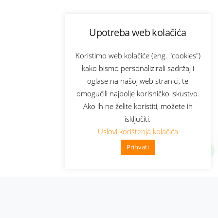
Upotreba web kolačića
Koristimo web kolačiće (eng. "cookies")
kako bismo personalizirali sadržaj i
oglase na našoj web stranici, te
omogućili najbolje korisničko iskustvo.
Ako ih ne želite koristiti, možete ih
isključiti.
Uslovi korištenja kolačića
Prihvati