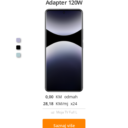
Adapter 120W
0,00
KM odmah
28,18
KM/mj x24
uz Moja TV Full L
Saznaj više