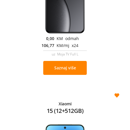
0,00
KM odmah
106,77
KM/mj x24
uz Moja TV Full L
Saznaj više
Xiaomi
15 (12+512GB)