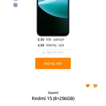
0,00
KM odmah
4,88
KM/mj x24
uz Moja TV Full L
Saznaj više
Xiaomi
Redmi 15 (8+256GB)