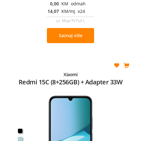
0,00
KM odmah
14,07
KM/mj x24
uz Moja TV Full L
Saznaj više
Xiaomi
Redmi 15C (8+256GB) + Adapter 33W