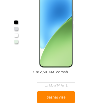
1.812,50
KM odmah
uz Moja TV Full L
Saznaj više