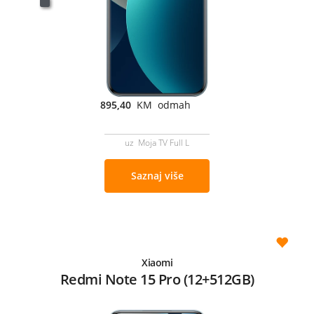
895,40
KM odmah
uz Moja TV Full L
Saznaj više
Xiaomi
Redmi Note 15 Pro (12+512GB)