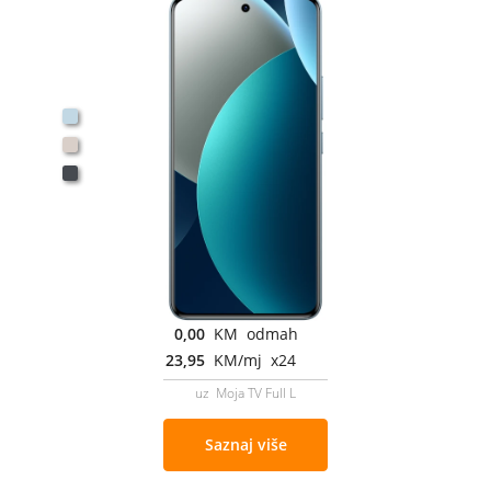
0,00
KM odmah
23,95
KM/mj x24
uz Moja TV Full L
Saznaj više