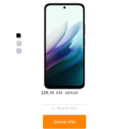
229,10
KM odmah
uz Moja TV Full L
Saznaj više