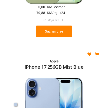
0,00
KM odmah
70,88
KM/mj x24
uz Moja TV Full L
Saznaj više
Apple
iPhone 17 256GB Mist Blue