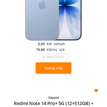
0,00
KM odmah
70,88
KM/mj x24
uz Moja TV Full L
Saznaj više
Xiaomi
Redmi Note 14 Pro+ 5G (12+512GB) +