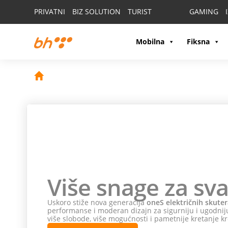
PRIVATNI
BIZ SOLUTION
TURIST
GAMING
Mobilna
Fiksna
Više snage za sva
Uskoro stiže nova generacija
oneS električnih skuter
performanse i moderan dizajn za sigurniju i ugodniju
više slobode, više mogućnosti i pametnije kretanje kr