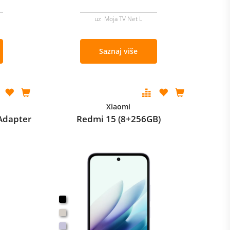
uz Moja TV Net L
Saznaj više
Xiaomi
Adapter
Redmi 15 (8+256GB)