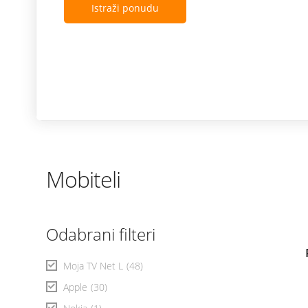
Istraži ponudu
Mobiteli
Odabrani filteri
Moja TV Net L
(48)
Apple
(30)