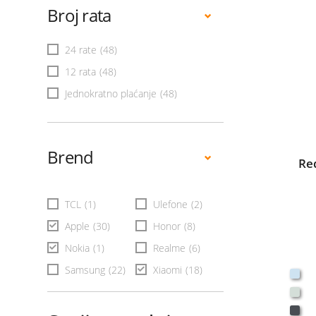
Broj rata
24 rate
(48)
12 rata
(48)
Jednokratno plaćanje
(48)
Brend
Re
TCL
(1)
Ulefone
(2)
Apple
(30)
Honor
(8)
Nokia
(1)
Realme
(6)
Samsung
(22)
Xiaomi
(18)