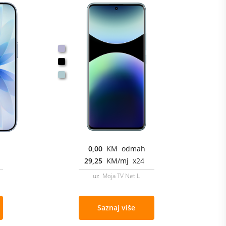
0,00
KM odmah
29,25
KM/mj x24
uz Moja TV Net L
Saznaj više