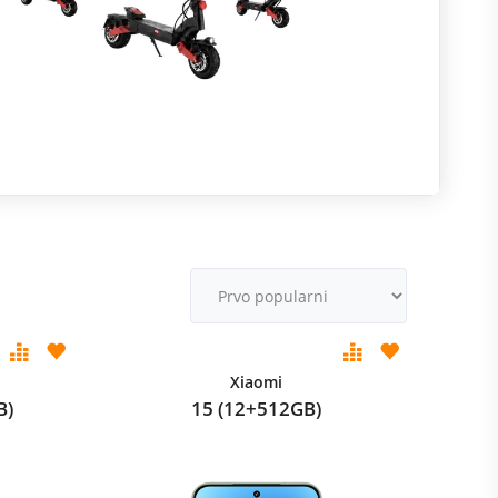
R
m
M
v
Xiaomi
B)
15 (12+512GB)