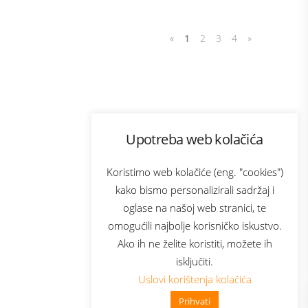
«
1
2
3
4
»
Program lojalnosti
Upotreba web kolačića
com
Bonus plus
sluga
Prijava za newsletter
Koristimo web kolačiće (eng. "cookies")
kako bismo personalizirali sadržaj i
oglase na našoj web stranici, te
elecom
omogućili najbolje korisničko iskustvo.
Ako ih ne želite koristiti, možete ih
isključiti.
Uslovi korištenja kolačića
Prihvati
👋 Zdravo, kako mogu pomoći?