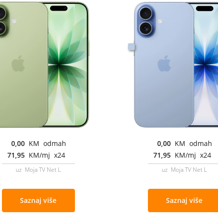
0,00
KM odmah
0,00
KM odmah
71,95
KM/mj x24
71,95
KM/mj x24
uz Moja TV Net L
uz Moja TV Net L
Saznaj više
Saznaj više