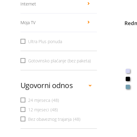
Internet
Moja TV
Redm
Ultra Plus ponuda
Gotovinsko plaćanje (bez paketa)
Ugovorni odnos
24 mjeseca
(48)
12 mjeseci
(48)
Bez obaveznog trajanja
(48)