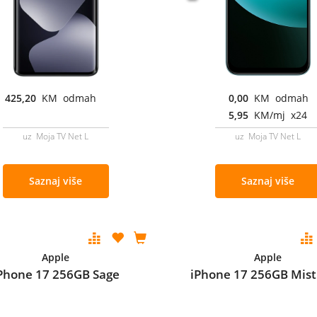
425,20
KM odmah
0,00
KM odmah
5,95
KM/mj x24
uz Moja TV Net L
uz Moja TV Net L
Saznaj više
Saznaj više
Apple
Apple
Phone 17 256GB Sage
iPhone 17 256GB Mist