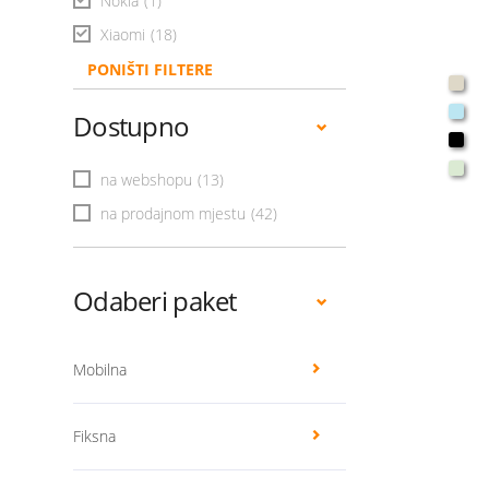
Nokia
(1)
Xiaomi
(18)
PONIŠTI FILTERE
Dostupno
na webshopu
(13)
na prodajnom mjestu
(42)
Odaberi paket
Mobilna
Fiksna