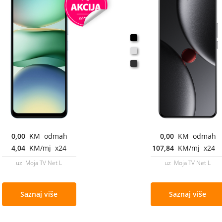
0,00
KM odmah
0,00
KM odmah
4,04
KM/mj x24
107,84
KM/mj x24
uz Moja TV Net L
uz Moja TV Net L
Saznaj više
Saznaj više