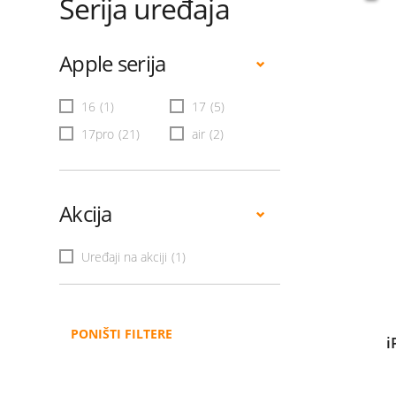
Serija uređaja
Apple serija
16
(1)
17
(5)
17pro
(21)
air
(2)
Akcija
Uređaji na akciji
(1)
PONIŠTI FILTERE
i