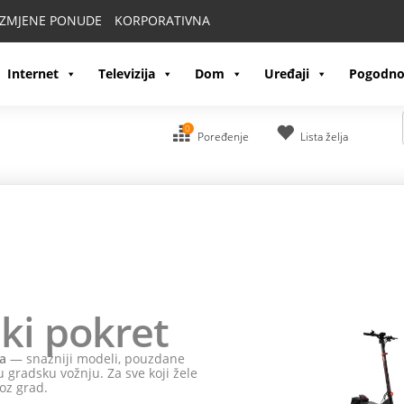
IZMJENE PONUDE
KORPORATIVNA
Internet
Televizija
Dom
Uređaji
Pogodno
0
Poređenje
Lista želja
ki pokret
a
— snažniji modeli, pouzdane
 gradsku vožnju. Za sve koji žele
oz grad.