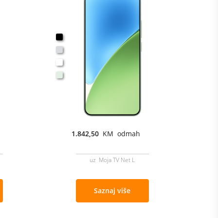
1.842,50
KM odmah
uz Moja TV Net L
Saznaj više