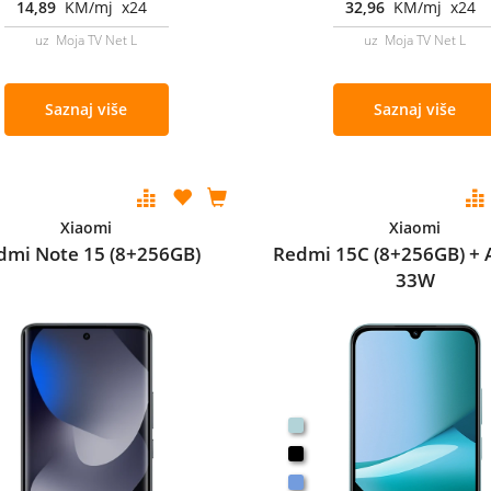
14,89
KM/mj x24
32,96
KM/mj x24
uz Moja TV Net L
uz Moja TV Net L
Saznaj više
Saznaj više
Xiaomi
Xiaomi
dmi Note 15 (8+256GB)
Redmi 15C (8+256GB) + 
33W