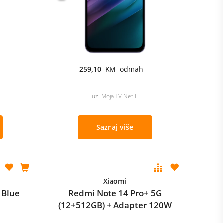
259,10
KM odmah
uz Moja TV Net L
Saznaj više
Xiaomi
 Blue
Redmi Note 14 Pro+ 5G
(12+512GB) + Adapter 120W