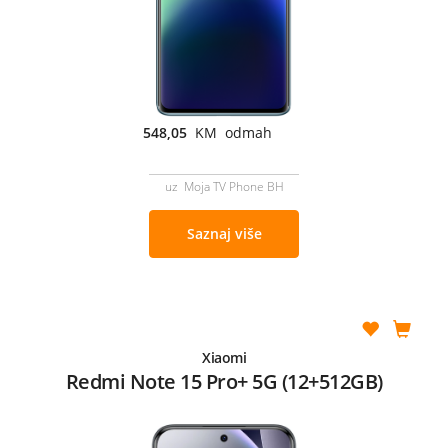
548,05
KM odmah
uz Moja TV Phone BH
Saznaj više
Xiaomi
Redmi Note 15 Pro+ 5G (12+512GB)