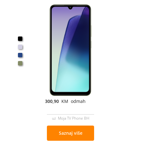
300,90
KM odmah
uz Moja TV Phone BH
Saznaj više