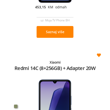
453,15
KM odmah
uz Moja TV Phone BH
Saznaj više
Xiaomi
Redmi 14C (8+256GB) + Adapter 20W