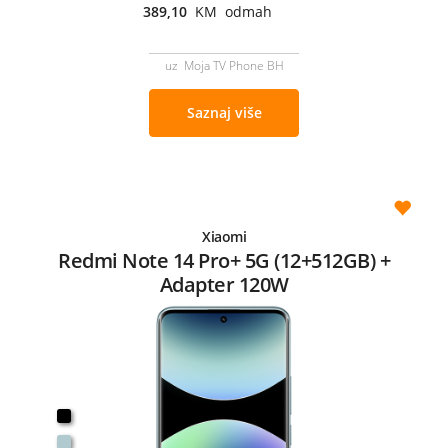
389,10
KM odmah
uz Moja TV Phone BH
Saznaj više
Xiaomi
Redmi Note 14 Pro+ 5G (12+512GB) +
Adapter 120W