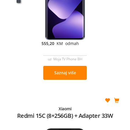
555,20
KM odmah
uz Moja TV Phone BH
Saznaj više
Xiaomi
Redmi 15C (8+256GB) + Adapter 33W