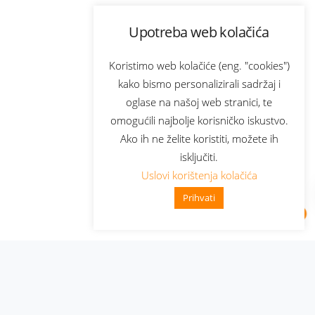
Upotreba web kolačića
Koristimo web kolačiće (eng. "cookies")
kako bismo personalizirali sadržaj i
oglase na našoj web stranici, te
omogućili najbolje korisničko iskustvo.
Ako ih ne želite koristiti, možete ih
isključiti.
Uslovi korištenja kolačića
Prihvati