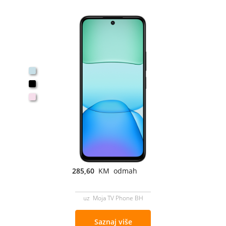
285,60
KM odmah
uz Moja TV Phone BH
Saznaj više