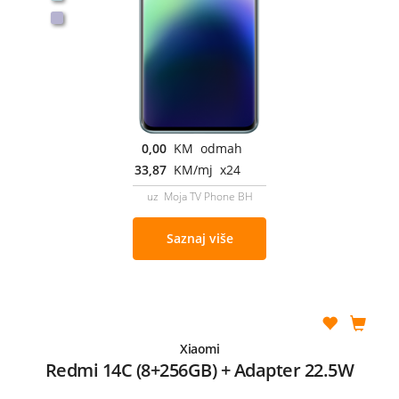
0,00
KM odmah
33,87
KM/mj x24
uz Moja TV Phone BH
Saznaj više
Xiaomi
Redmi 14C (8+256GB) + Adapter 22.5W