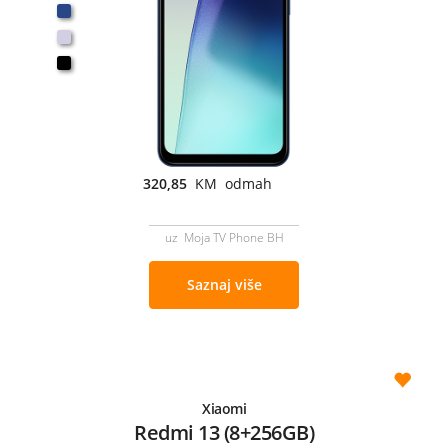
320,85
KM odmah
uz Moja TV Phone BH
Saznaj više
Xiaomi
Redmi 13 (8+256GB)