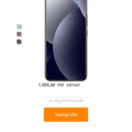
1.055,40
KM odmah
uz Moja TV Phone BH
Saznaj više