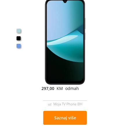
297,00
KM odmah
uz Moja TV Phone BH
Saznaj više