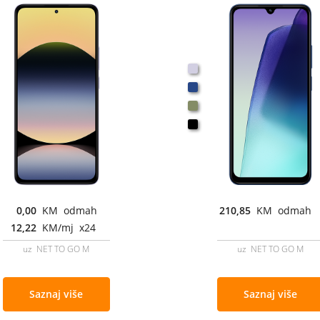
0,00
KM odmah
210,85
KM odmah
12,22
KM/mj x24
uz NET TO GO M
uz NET TO GO M
Saznaj više
Saznaj više