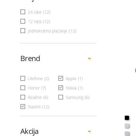
24 rate
(12)
12 rata
(12)
Jednokratno plaćanje
(12)
Brend
Ulefone
(2)
Apple
(1)
Honor
(7)
Nokia
(1)
Realme
(6)
Samsung
(6)
Xiaomi
(12)
Akcija