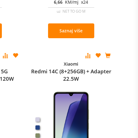
6,66
KM/mj x24
uz NET TO GO M
Saznaj više
Xiaomi
 5G
Redmi 14C (8+256GB) + Adapter
 120W
22.5W