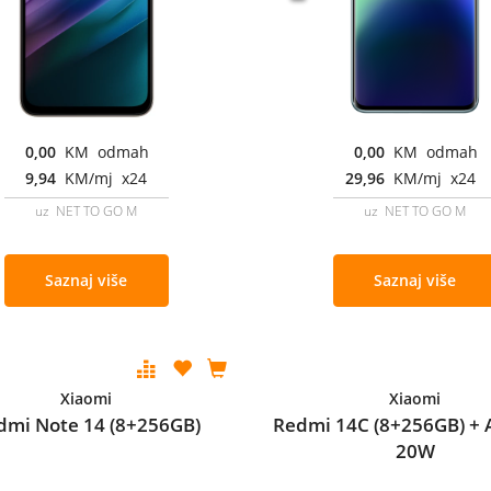
0,00
KM odmah
0,00
KM odmah
9,94
KM/mj x24
29,96
KM/mj x24
uz NET TO GO M
uz NET TO GO M
Saznaj više
Saznaj više
Xiaomi
Xiaomi
dmi Note 14 (8+256GB)
Redmi 14C (8+256GB) + 
20W