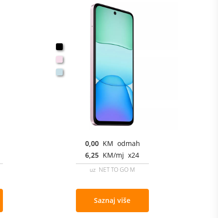
0,00
KM odmah
6,25
KM/mj x24
uz NET TO GO M
Saznaj više