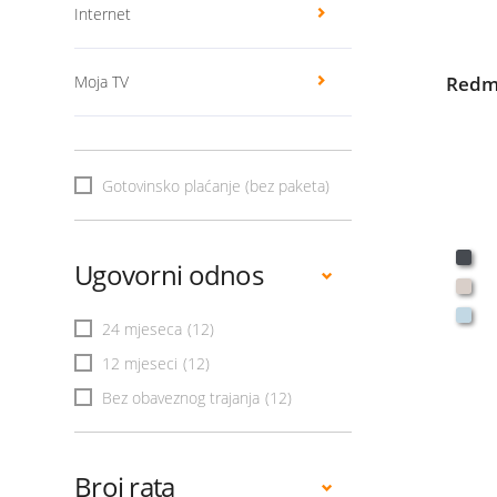
Internet
Moja TV
Redmi
Gotovinsko plaćanje (bez paketa)
Ugovorni odnos
24 mjeseca
(12)
12 mjeseci
(12)
Bez obaveznog trajanja
(12)
Broj rata