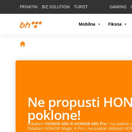
PRIVATNI
BIZ SOLUTION
TURIST
GAMING
Mobilna
Fiksna
Ne propusti
HON
poklone!
Odaberi
HONOR 600 ili HONOR 600 Pro
i na poklon
Odaberi HONOR Magic 8 Pro i na poklon dobijaš HONO