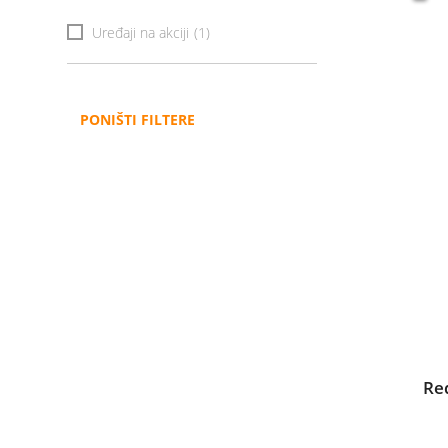
Uređaji na akciji
(1)
PONIŠTI FILTERE
Re