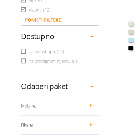
Nokia
(1)
Xiaomi
(12)
PONIŠTI FILTERE
Dostupno
na webshopu
(11)
na prodajnom mjestu
(8)
Odaberi paket
Mobilna
Fiksna