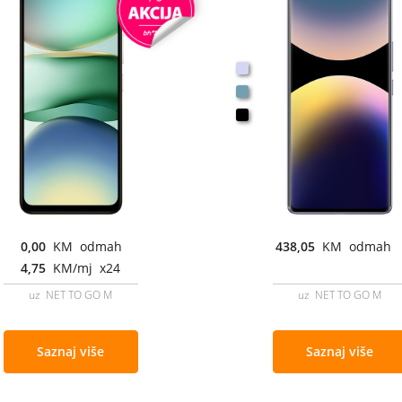
0,00
KM odmah
438,05
KM odmah
4,75
KM/mj x24
uz NET TO GO M
uz NET TO GO M
Saznaj više
Saznaj više