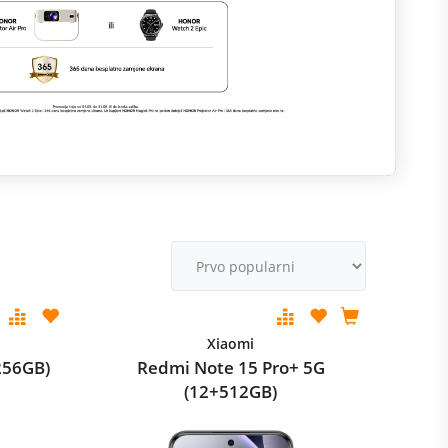
M
v
Xiaomi
256GB)
Redmi Note 15 Pro+ 5G
(12+512GB)