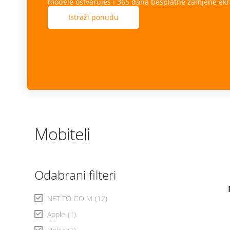
modele ostvaruješ i 365 dana besplatne zamjene ekr
Istraži ponudu
Mobiteli
Odabrani filteri
NET TO GO M
(12)
Apple
(1)