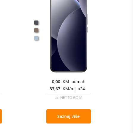
0,00
KM odmah
33,67
KM/mj x24
uz NET TO GO M
Saznaj više