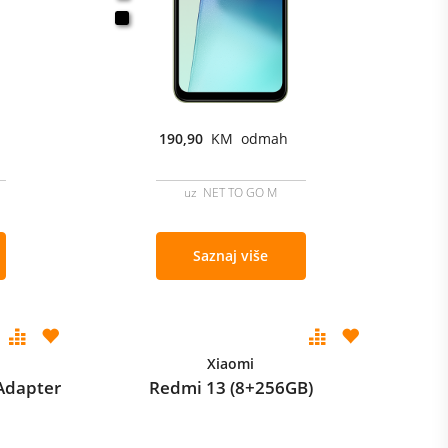
190,90
KM odmah
uz NET TO GO M
Saznaj više
Xiaomi
Adapter
Redmi 13 (8+256GB)