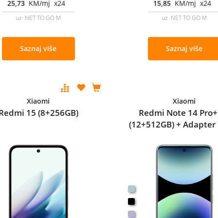
25,73
KM/mj x24
15,85
KM/mj x24
uz NET TO GO M
uz NET TO GO M
Saznaj više
Saznaj više
Xiaomi
Xiaomi
Redmi 15 (8+256GB)
Redmi Note 14 Pro+
(12+512GB) + Adapter