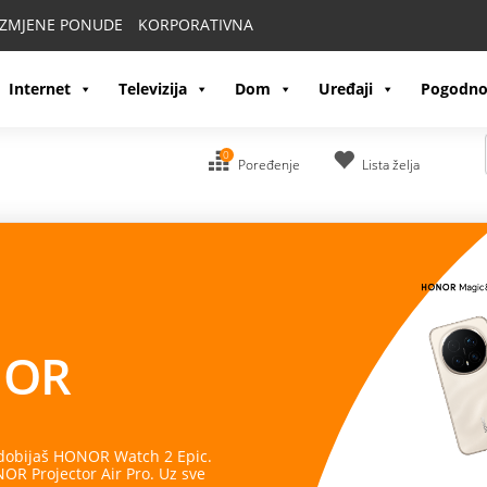
IZMJENE PONUDE
KORPORATIVNA
Internet
Televizija
Dom
Uređaji
Pogodno
0
Poređenje
Lista želja
OR
 dobijaš HONOR Watch 2 Epic.
R Projector Air Pro. Uz sve