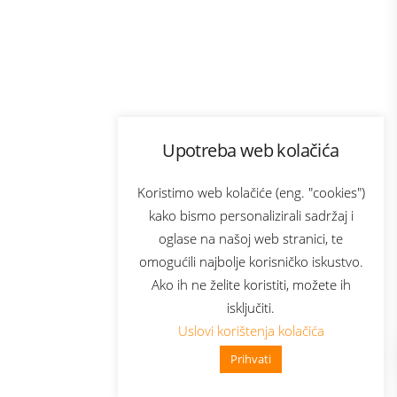
Program lojalnosti
Upotreba web kolačića
com
Bonus plus
sluga
Prijava za newsletter
Koristimo web kolačiće (eng. "cookies")
kako bismo personalizirali sadržaj i
oglase na našoj web stranici, te
elecom
omogućili najbolje korisničko iskustvo.
Ako ih ne želite koristiti, možete ih
isključiti.
Uslovi korištenja kolačića
Prihvati
👋 Zdravo, kako mogu pomoći?