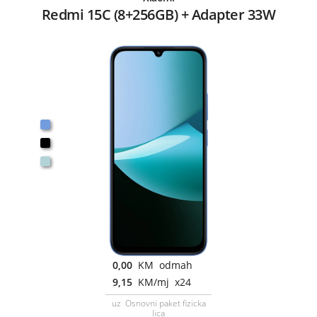
Redmi 15C (8+256GB) + Adapter 33W
0,00
KM odmah
9,15
KM/mj x24
uz Osnovni paket fizicka
lica