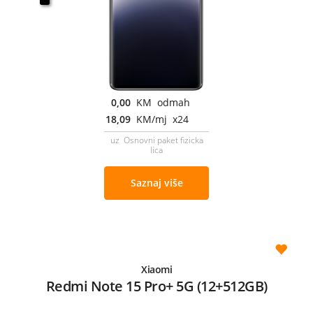
0,00
KM odmah
18,09
KM/mj x24
uz Osnovni paket fizicka
lica
Saznaj više
Xiaomi
Redmi Note 15 Pro+ 5G (12+512GB)