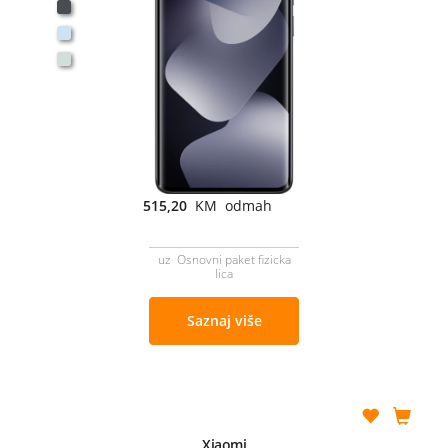
515,20
KM odmah
uz Osnovni paket fizicka
lica
Saznaj više
Xiaomi