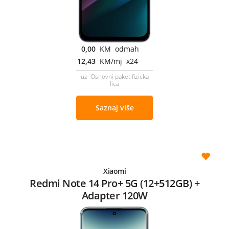
0,00
KM odmah
12,43
KM/mj x24
uz Osnovni paket fizicka
lica
Saznaj više
Xiaomi
Redmi Note 14 Pro+ 5G (12+512GB) +
Adapter 120W