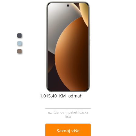
1.015,40
KM odmah
uz Osnovni paket fizicka
lica
Saznaj više