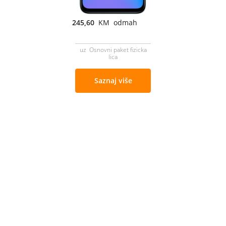
245,60
KM odmah
uz Osnovni paket fizicka
lica
Saznaj više