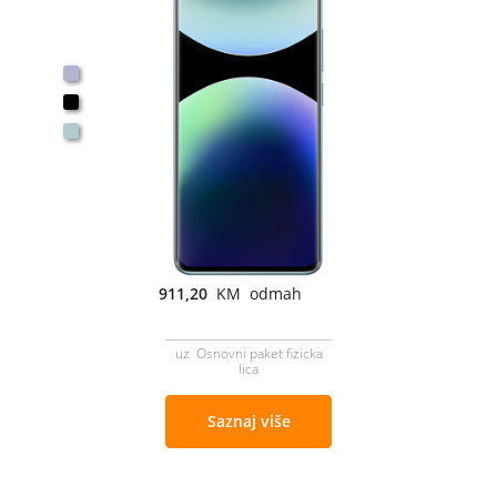
911,20
KM odmah
uz Osnovni paket fizicka
lica
Saznaj više