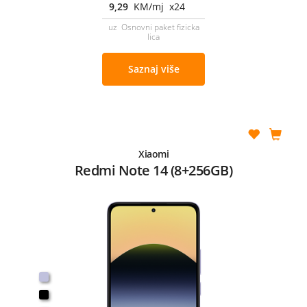
9,29
KM/mj x24
uz Osnovni paket fizicka
lica
Saznaj više
Xiaomi
Redmi Note 14 (8+256GB)