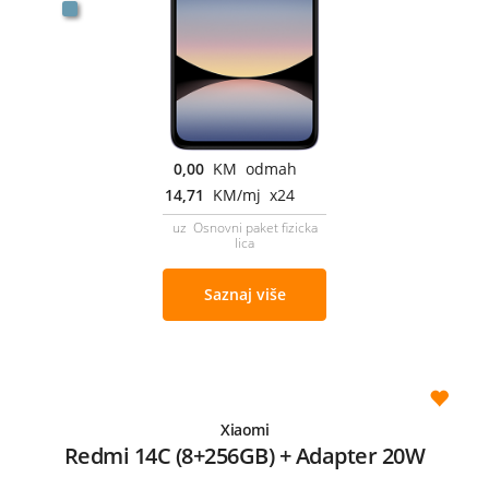
0,00
KM odmah
14,71
KM/mj x24
uz Osnovni paket fizicka
lica
Saznaj više
Xiaomi
Redmi 14C (8+256GB) + Adapter 20W