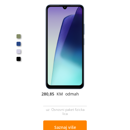
280,85
KM odmah
uz Osnovni paket fizicka
lica
Saznaj više