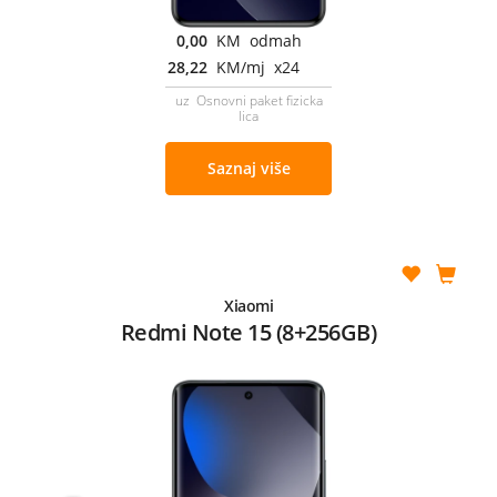
0,00
KM odmah
28,22
KM/mj x24
uz Osnovni paket fizicka
lica
Saznaj više
Xiaomi
Redmi Note 15 (8+256GB)