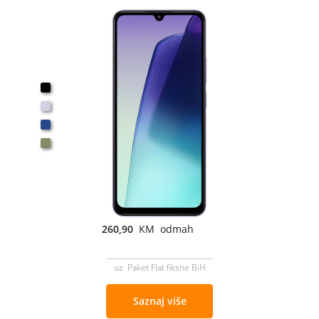
260,90
KM odmah
uz Paket Flat fiksne BiH
Saznaj više