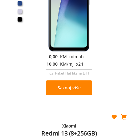
0,00
KM odmah
10,00
KM/mj x24
uz Paket Flat fiksne BiH
Saznaj više
Xiaomi
Redmi 13 (8+256GB)