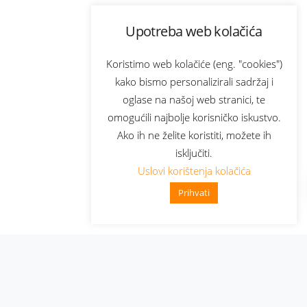
Upotreba web kolačića
Koristimo web kolačiće (eng. "cookies")
kako bismo personalizirali sadržaj i
oglase na našoj web stranici, te
omogućili najbolje korisničko iskustvo.
Ako ih ne želite koristiti, možete ih
isključiti.
Uslovi korištenja kolačića
Prihvati