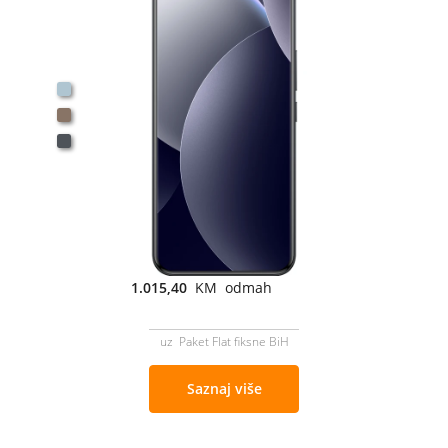
1.015,40
KM odmah
uz Paket Flat fiksne BiH
Saznaj više