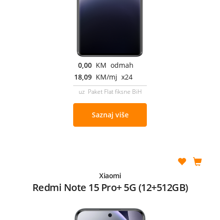
0,00
KM odmah
18,09
KM/mj x24
uz Paket Flat fiksne BiH
Saznaj više
Xiaomi
Redmi Note 15 Pro+ 5G (12+512GB)