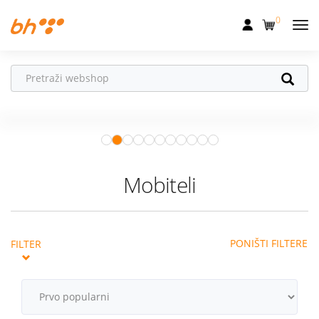
0
Mobilna
Fiksna
Ne propusti
HONOR poklone!
Internet
Uz
HONOR 600, 600 Pro i Magic 8
Pro
od 04.08.–31.08. očekuju te
Televizija
super pokloni!
Istraži ponudu
Dom
Mobiteli
Uređaji
Pogodnosti
PONIŠTI FILTERE
FILTER
Akcije
Podrška