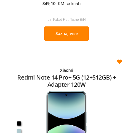
349,10
KM odmah
uz Paket Flat fiksne BiH
Saznaj više
Xiaomi
Redmi Note 14 Pro+ 5G (12+512GB) +
Adapter 120W