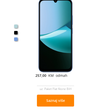
257,00
KM odmah
uz Paket Flat fiksne BiH
Saznaj više