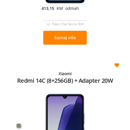
413,15
KM odmah
uz Paket Flat fiksne BiH
Saznaj više
Xiaomi
Redmi 14C (8+256GB) + Adapter 20W