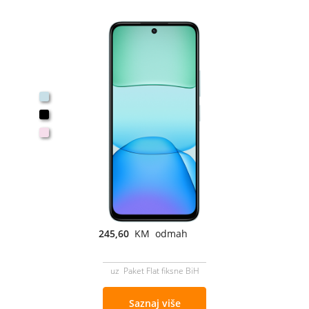
245,60
KM odmah
uz Paket Flat fiksne BiH
Saznaj više