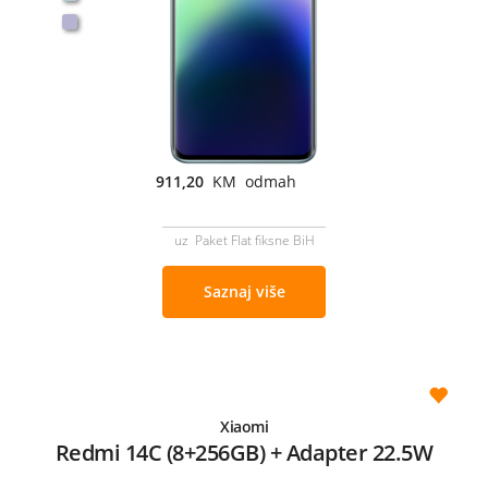
911,20
KM odmah
uz Paket Flat fiksne BiH
Saznaj više
Xiaomi
Redmi 14C (8+256GB) + Adapter 22.5W