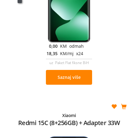
0,00
KM odmah
18,35
KM/mj x24
uz Paket Flat fiksne BiH
Saznaj više
Xiaomi
Redmi 15C (8+256GB) + Adapter 33W