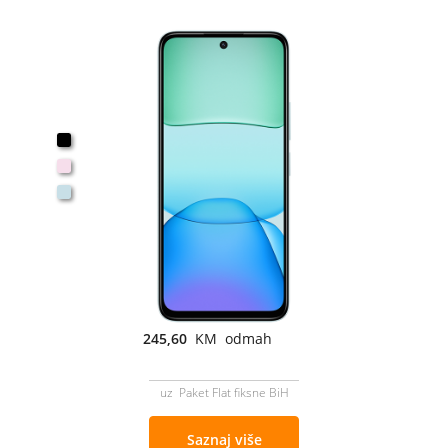
245,60
KM odmah
uz Paket Flat fiksne BiH
Saznaj više