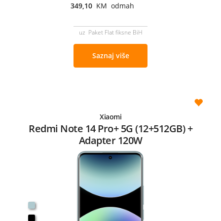
349,10
KM odmah
uz Paket Flat fiksne BiH
Saznaj više
Xiaomi
Redmi Note 14 Pro+ 5G (12+512GB) +
Adapter 120W