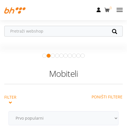
0
Mobilna
Fiksna
Vaš partner u
Internet
pokretu
Apple Watch
– vaš partner za
Televizija
zdraviji i aktivniji život.
Istraži ponudu
Dom
Mobiteli
Uređaji
Pogodnosti
PONIŠTI FILTERE
FILTER
Akcije
Podrška