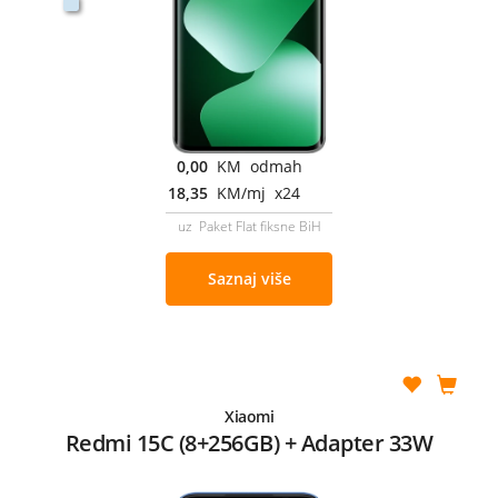
0,00
KM odmah
18,35
KM/mj x24
uz Paket Flat fiksne BiH
Saznaj više
Xiaomi
Redmi 15C (8+256GB) + Adapter 33W