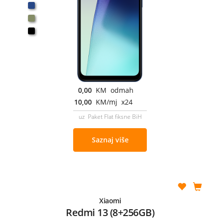
0,00
KM odmah
10,00
KM/mj x24
uz Paket Flat fiksne BiH
Saznaj više
Xiaomi
Redmi 13 (8+256GB)