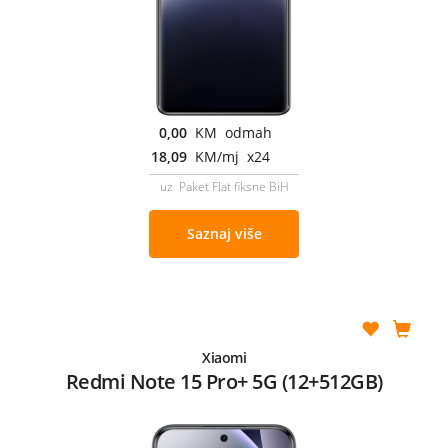
0,00
KM odmah
18,09
KM/mj x24
uz Paket Flat fiksne BiH
Saznaj više
Xiaomi
Redmi Note 15 Pro+ 5G (12+512GB)