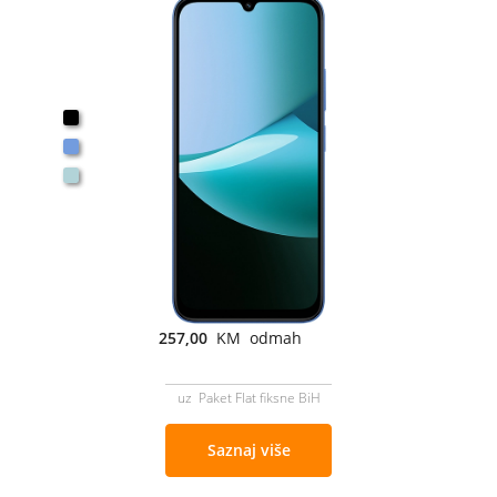
257,00
KM odmah
uz Paket Flat fiksne BiH
Saznaj više