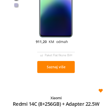
911,20
KM odmah
uz Paket Flat fiksne BiH
Saznaj više
Xiaomi
Redmi 14C (8+256GB) + Adapter 22.5W