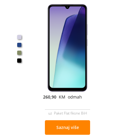
260,90
KM odmah
uz Paket Flat fiksne BiH
Saznaj više