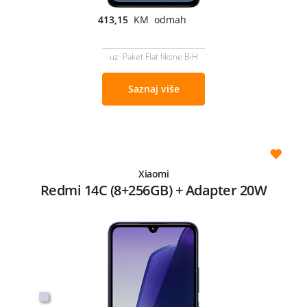
413,15
KM odmah
uz Paket Flat fiksne BiH
Saznaj više
Xiaomi
Redmi 14C (8+256GB) + Adapter 20W