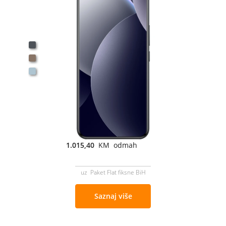
1.015,40
KM odmah
uz Paket Flat fiksne BiH
Saznaj više