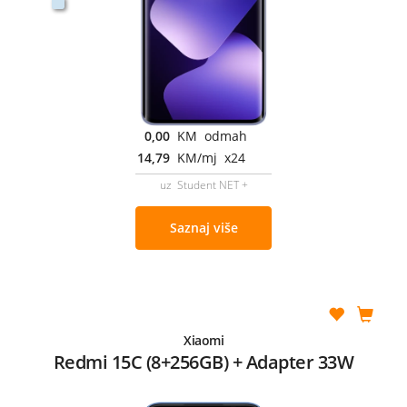
0,00
KM odmah
14,79
KM/mj x24
uz Student NET +
Saznaj više
Xiaomi
Redmi 15C (8+256GB) + Adapter 33W