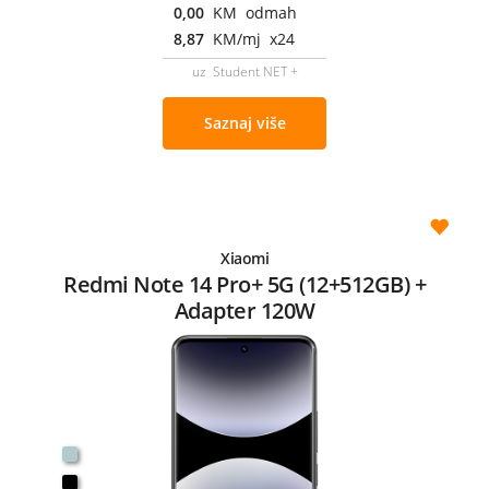
0,00
KM odmah
8,87
KM/mj x24
uz Student NET +
Saznaj više
Xiaomi
Redmi Note 14 Pro+ 5G (12+512GB) +
Adapter 120W