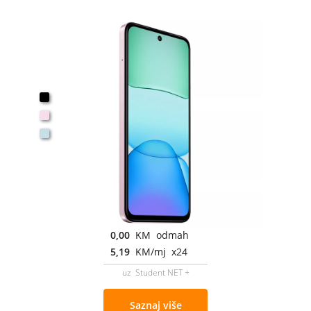
0,00
KM odmah
5,19
KM/mj x24
uz Student NET +
Saznaj više