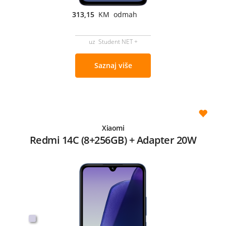
313,15
KM odmah
uz Student NET +
Saznaj više
Xiaomi
Redmi 14C (8+256GB) + Adapter 20W