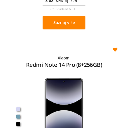
3,68
KM/mj x24
uz Student NET +
Saznaj više
Xiaomi
Redmi Note 14 Pro (8+256GB)