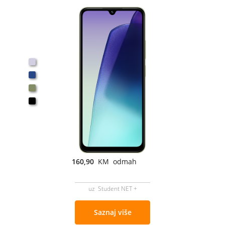
160,90
KM odmah
uz Student NET +
Saznaj više