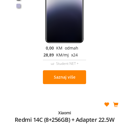
0,00
KM odmah
28,89
KM/mj x24
uz Student NET +
Saznaj više
Xiaomi
Redmi 14C (8+256GB) + Adapter 22.5W