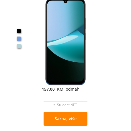
157,00
KM odmah
uz Student NET +
Saznaj više