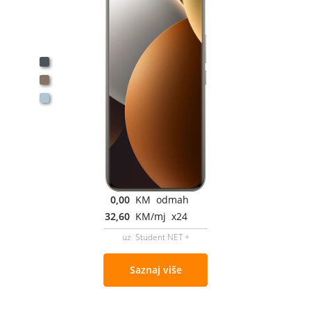
0,00
KM odmah
32,60
KM/mj x24
uz Student NET +
Saznaj više