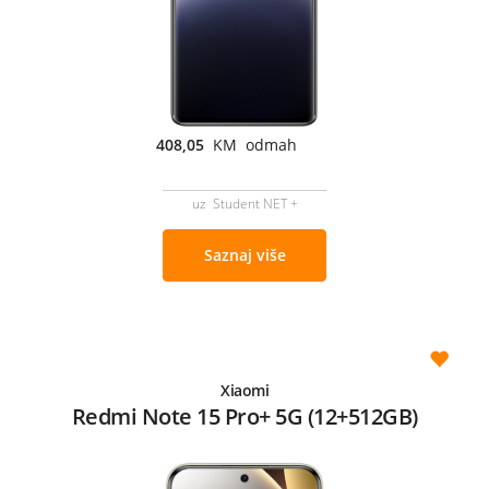
408,05
KM odmah
uz Student NET +
Saznaj više
Xiaomi
Redmi Note 15 Pro+ 5G (12+512GB)