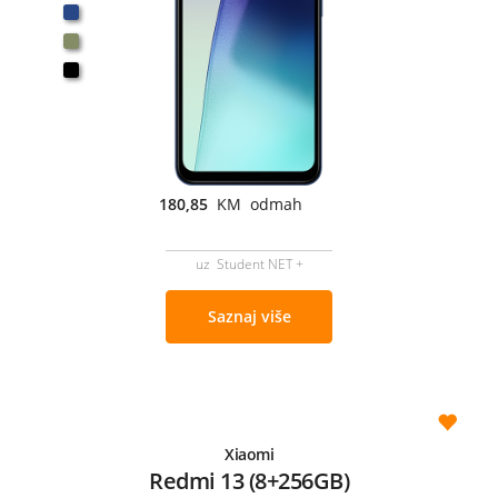
180,85
KM odmah
uz Student NET +
Saznaj više
Xiaomi
Redmi 13 (8+256GB)