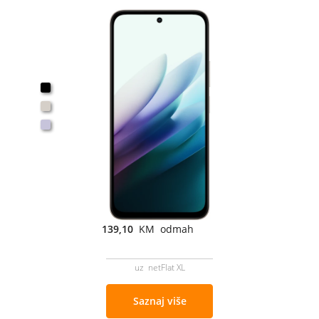
139,10
KM odmah
uz netFlat XL
Saznaj više