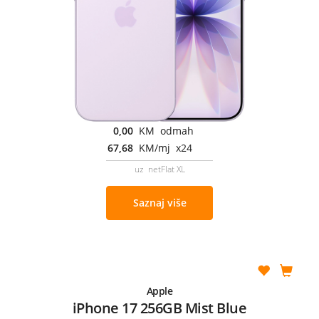
0,00
KM odmah
67,68
KM/mj x24
uz netFlat XL
Saznaj više
Apple
iPhone 17 256GB Mist Blue