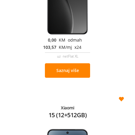
0,00
KM odmah
103,57
KM/mj x24
uz netFlat XL
Saznaj više
Xiaomi
15 (12+512GB)