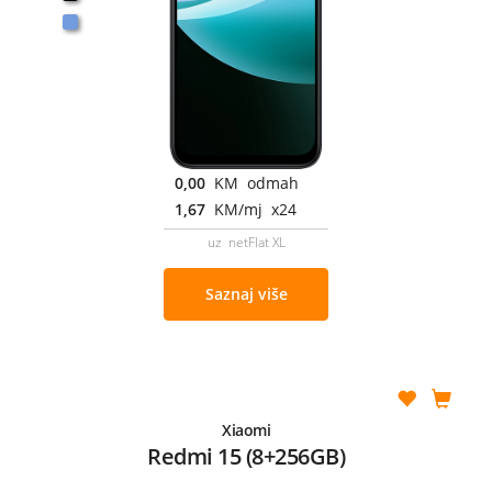
0,00
KM odmah
1,67
KM/mj x24
uz netFlat XL
Saznaj više
Xiaomi
Redmi 15 (8+256GB)