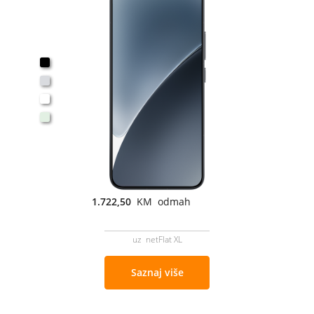
1.722,50
KM odmah
uz netFlat XL
Saznaj više