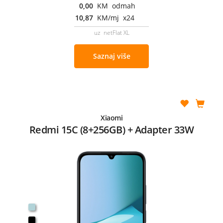
0,00
KM odmah
10,87
KM/mj x24
uz netFlat XL
Saznaj više
Xiaomi
Redmi 15C (8+256GB) + Adapter 33W