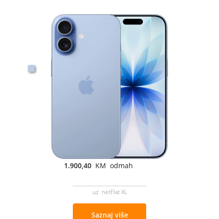
1.900,40
KM odmah
uz netFlat XL
Saznaj više