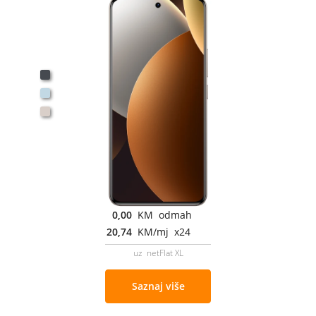
0,00
KM odmah
20,74
KM/mj x24
uz netFlat XL
Saznaj više