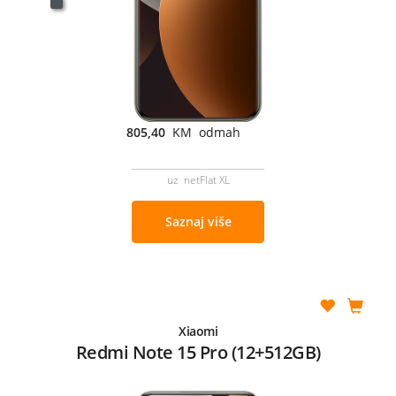
805,40
KM odmah
uz netFlat XL
Saznaj više
Xiaomi
Redmi Note 15 Pro (12+512GB)