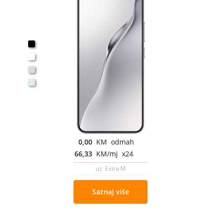
0,00
KM odmah
66,33
KM/mj x24
uz Extra M
Saznaj više