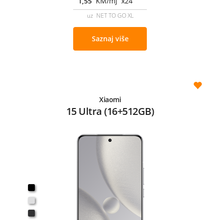
1,55
KM/mj x24
uz NET TO GO XL
Saznaj više
Xiaomi
15 Ultra (16+512GB)