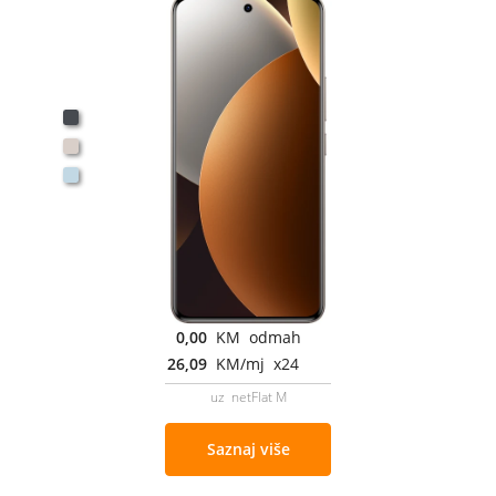
0,00
KM odmah
26,09
KM/mj x24
uz netFlat M
Saznaj više