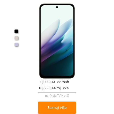
0,00
KM odmah
10,65
KM/mj x24
uz Moja TV Net S
Saznaj više