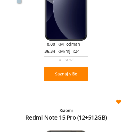
0,00
KM odmah
36,34
KM/mj x24
uz Extra S
Saznaj više
Xiaomi
Redmi Note 15 Pro (12+512GB)