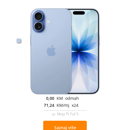
0,00
KM odmah
71,24
KM/mj x24
uz Moja TV Full S
Saznaj više