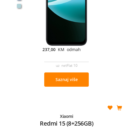
237,00
KM odmah
uz netFlat 10
Saznaj više
Xiaomi
Redmi 15 (8+256GB)