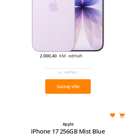
2.000,40
KM odmah
uz netFlat L
Saznaj više
Apple
iPhone 17 256GB Mist Blue