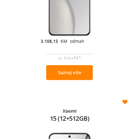
3.108,15
KM odmah
uz Extra NET
Saznaj više
Xiaomi
15 (12+512GB)