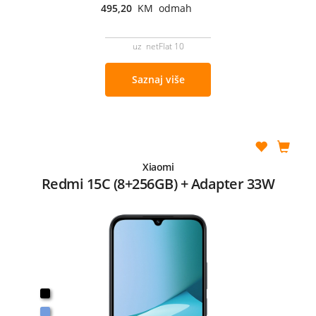
495,20
KM odmah
uz netFlat 10
Saznaj više
Xiaomi
Redmi 15C (8+256GB) + Adapter 33W