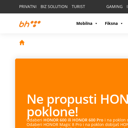
PRIVATNI
BIZ SOLUTION
TURIST
GAMING
Mobilna
Fiksna
Ne propusti
HON
poklone!
Odaberi
HONOR 600 ili HONOR 600 Pro
i na poklon
Odaberi HONOR Magic 8 Pro i na poklon dobijaš HONO