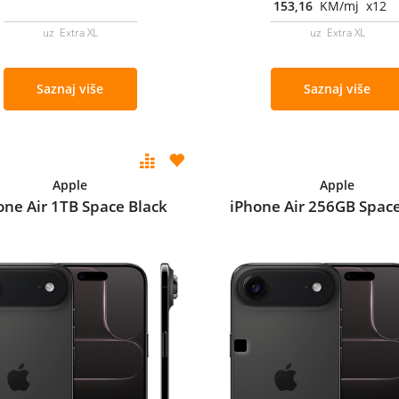
153,16
KM/mj x12
uz Extra XL
uz Extra XL
Saznaj više
Saznaj više
Apple
Apple
one Air 1TB Space Black
iPhone Air 256GB Space