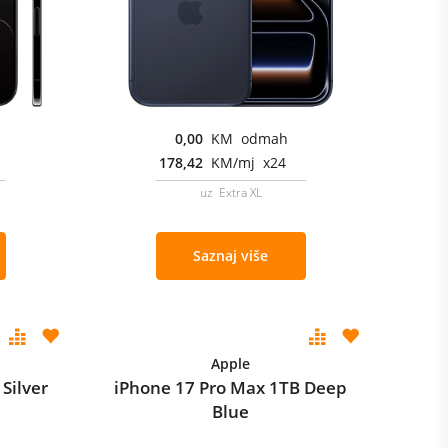
0,00
KM odmah
178,42
KM/mj x24
uz Extra XL
Saznaj više
Apple
Silver
iPhone 17 Pro Max 1TB Deep
Blue