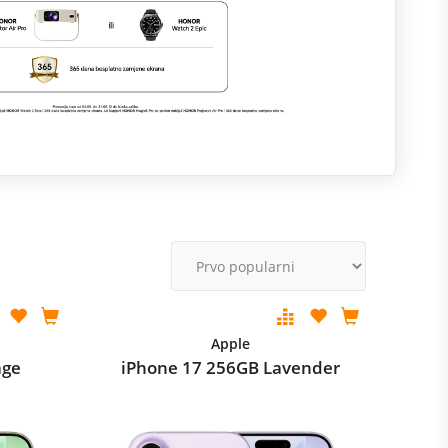
M
v
Apple
age
iPhone 17 256GB Lavender