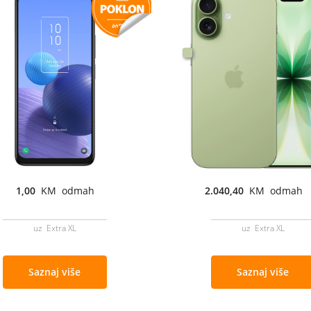
1,00
KM odmah
2.040,40
KM odmah
uz Extra XL
uz Extra XL
Saznaj više
Saznaj više