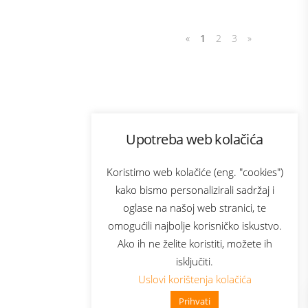
«
1
2
3
»
Program lojalnosti
Upotreba web kolačića
com
Bonus plus
sluga
Prijava za newsletter
Koristimo web kolačiće (eng. "cookies")
kako bismo personalizirali sadržaj i
oglase na našoj web stranici, te
elecom
omogućili najbolje korisničko iskustvo.
Ako ih ne želite koristiti, možete ih
isključiti.
Uslovi korištenja kolačića
Prihvati
👋 Zdravo, kako mogu pomoći?