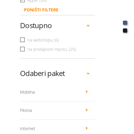
Apple
(30)
PONIŠTI FILTERE
Dostupno
na webshopu
(6)
na prodajnom mjestu
(25)
Odaberi paket
Mobilna
Fiksna
Internet