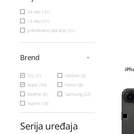
24 rate
(31)
12 rata
(31)
Jednokratno plaćanje
(31)
Brend
iPh
TCL
(1)
Ulefone
(2)
Apple
(30)
Honor
(8)
Realme
(6)
Samsung
(22)
Xiaomi
(18)
Serija uređaja