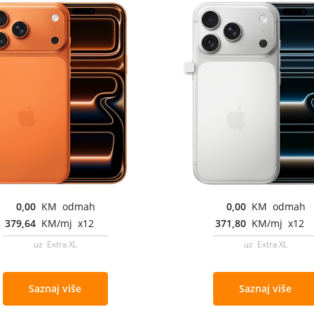
0,00
KM odmah
0,00
KM odmah
379,64
KM/mj x12
371,80
KM/mj x12
uz Extra XL
uz Extra XL
Saznaj više
Saznaj više