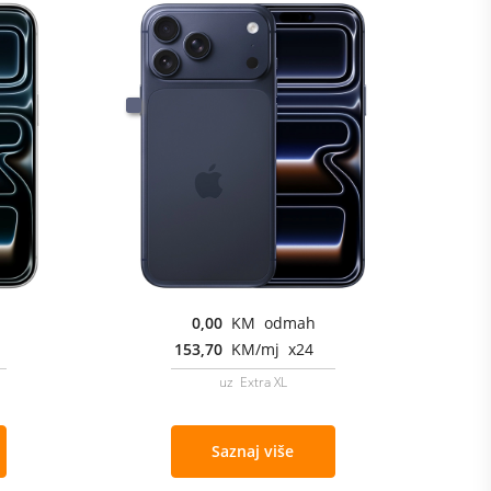
0,00
KM odmah
153,70
KM/mj x24
uz Extra XL
Saznaj više