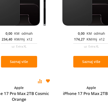
0,00
KM odmah
0,00
KM odmah
234,40
KM/mj x12
174,27
KM/mj x12
uz Extra XL
uz Extra XL
Saznaj više
Saznaj više
Apple
Apple
e 17 Pro Max 2TB Cosmic
iPhone 17 Pro Max 2TB 
Orange