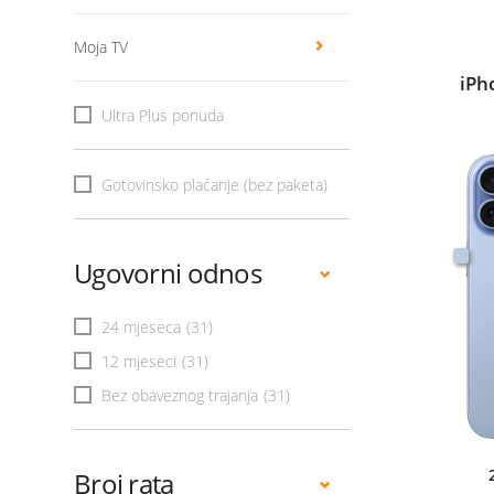
Moja TV
iPh
Ultra Plus ponuda
Gotovinsko plaćanje (bez paketa)
Ugovorni odnos
24 mjeseca
(31)
12 mjeseci
(31)
Bez obaveznog trajanja
(31)
Broj rata