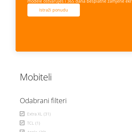
modele ostvaruješ i 365 dana besplatne zamjene ekr
Istraži ponudu
Mobiteli
Odabrani filteri
Extra XL
(31)
TCL
(1)