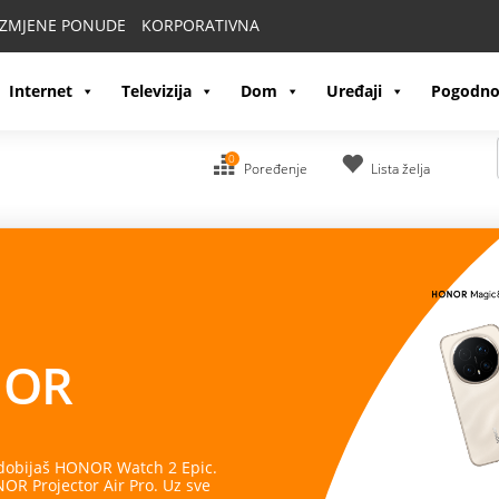
IZMJENE PONUDE
KORPORATIVNA
Internet
Televizija
Dom
Uređaji
Pogodno
0
Poređenje
Lista želja
OR
 dobijaš HONOR Watch 2 Epic.
R Projector Air Pro. Uz sve