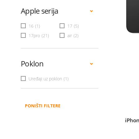
Apple serija
16
(1)
17
(5)
17pro
(21)
air
(2)
Poklon
Uređaji uz poklon
(1)
PONIŠTI FILTERE
iPhon