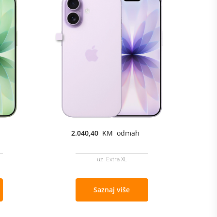
2.040,40
KM odmah
uz Extra XL
Saznaj više