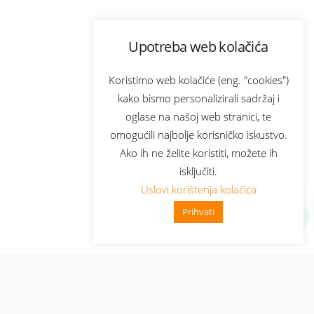
Upotreba web kolačića
Koristimo web kolačiće (eng. "cookies")
kako bismo personalizirali sadržaj i
oglase na našoj web stranici, te
omogućili najbolje korisničko iskustvo.
Ako ih ne želite koristiti, možete ih
isključiti.
Uslovi korištenja kolačića
Prihvati