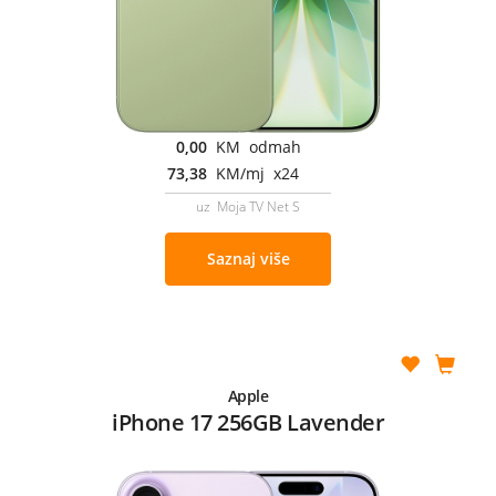
0,00
KM odmah
73,38
KM/mj x24
uz Moja TV Net S
Saznaj više
Apple
iPhone 17 256GB Lavender