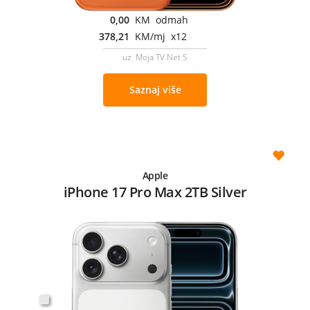
0,00
KM odmah
378,21
KM/mj x12
uz Moja TV Net S
Saznaj više
Apple
iPhone 17 Pro Max 2TB Silver