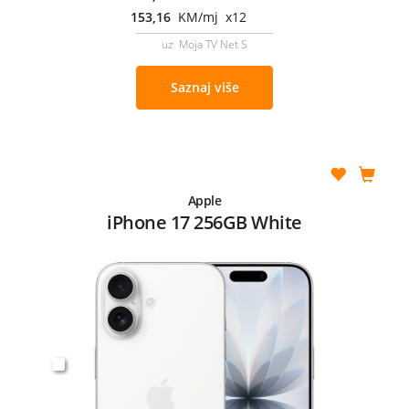
153,16
KM/mj x12
uz Moja TV Net S
Saznaj više
Apple
iPhone 17 256GB White