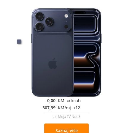
0,00
KM odmah
307,39
KM/mj x12
uz Moja TV Net S
Saznaj više