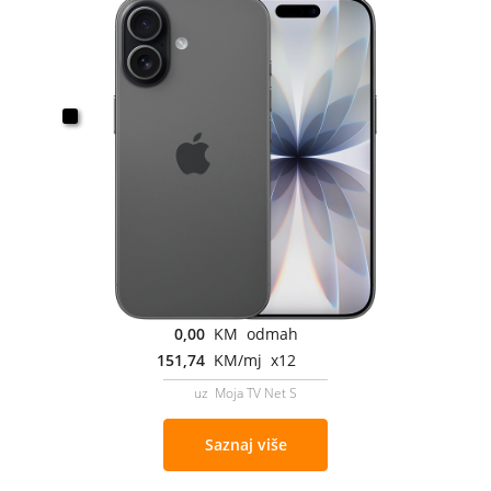
0,00
KM odmah
151,74
KM/mj x12
uz Moja TV Net S
Saznaj više