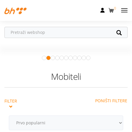
0
Mobilna
Fiksna
Ne propusti
HONOR poklone!
Internet
Uz
HONOR 600, 600 Pro i Magic 8
Pro
od 04.08.–31.08. očekuju te
Televizija
super pokloni!
Istraži ponudu
Dom
Mobiteli
Uređaji
Pogodnosti
PONIŠTI FILTERE
FILTER
Akcije
Podrška