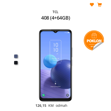
TCL
408 (4+64GB)
126,15
KM odmah