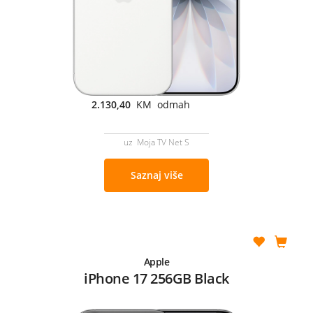
2.130,40
KM odmah
uz Moja TV Net S
Saznaj više
Apple
iPhone 17 256GB Black