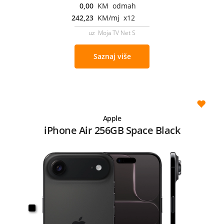
0,00
KM odmah
242,23
KM/mj x12
uz Moja TV Net S
Saznaj više
Apple
iPhone Air 256GB Space Black