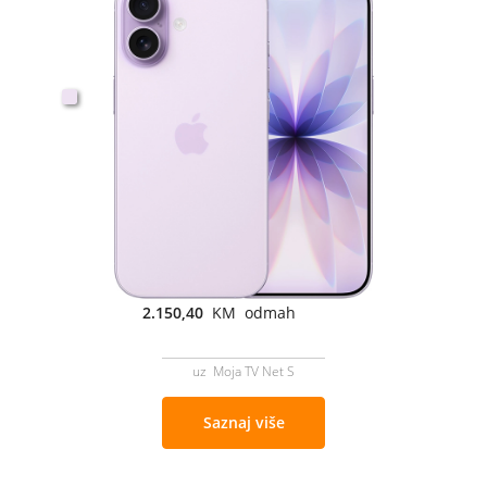
2.150,40
KM odmah
uz Moja TV Net S
Saznaj više