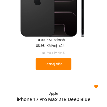
0,00
KM odmah
83,93
KM/mj x24
uz Moja TV Net S
Saznaj više
Apple
iPhone 17 Pro Max 2TB Deep Blue