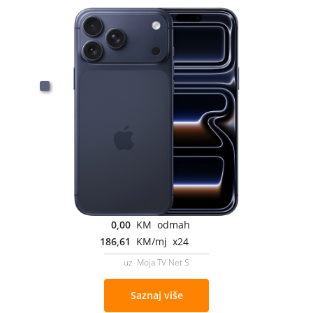
0,00
KM odmah
186,61
KM/mj x24
uz Moja TV Net S
Saznaj više