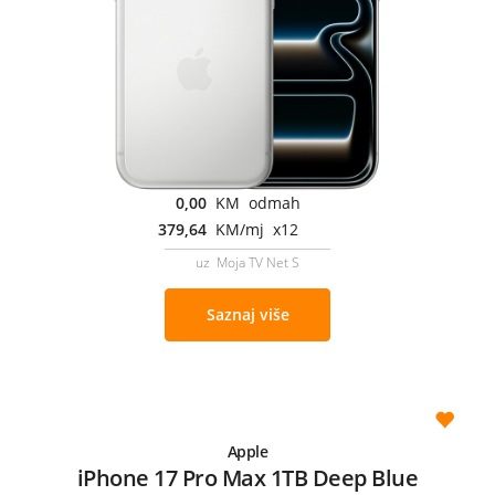
0,00
KM odmah
379,64
KM/mj x12
uz Moja TV Net S
Saznaj više
Apple
iPhone 17 Pro Max 1TB Deep Blue