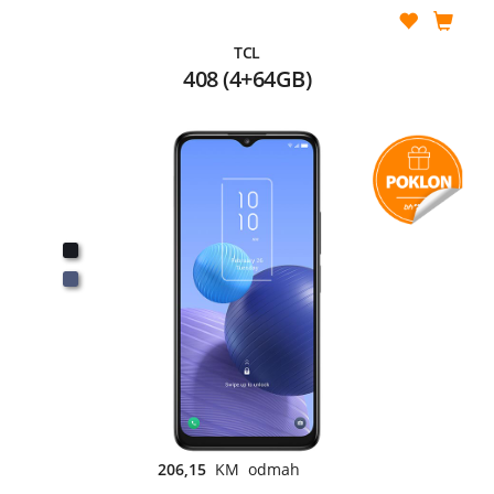
TCL
408 (4+64GB)
206,15
KM odmah