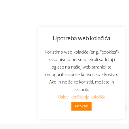
Upotreba web kolačića
Koristimo web kolačiće (eng. "cookies")
kako bismo personalizirali sadržaj i
oglase na našoj web stranici, te
omogućili najbolje korisničko iskustvo.
Ako ih ne želite koristiti, možete ih
isključiti.
Uslovi korištenja kolačića
Prihvati