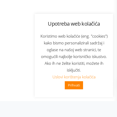
Program lojalnosti
Upotreba web kolačića
com
Bonus plus
sluga
Prijava za newsletter
Koristimo web kolačiće (eng. "cookies")
kako bismo personalizirali sadržaj i
oglase na našoj web stranici, te
elecom
omogućili najbolje korisničko iskustvo.
Ako ih ne želite koristiti, možete ih
isključiti.
Uslovi korištenja kolačića
Prihvati
👋 Zdravo, kako mogu pomoći?