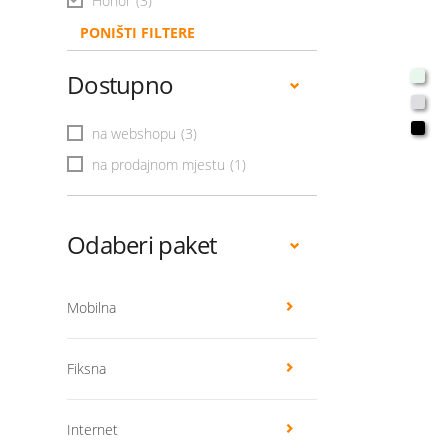
Honor
(3)
PONIŠTI FILTERE
Dostupno
na webshopu
(3)
na prodajnom mjestu
(1)
Odaberi paket
Mobilna
Fiksna
Internet