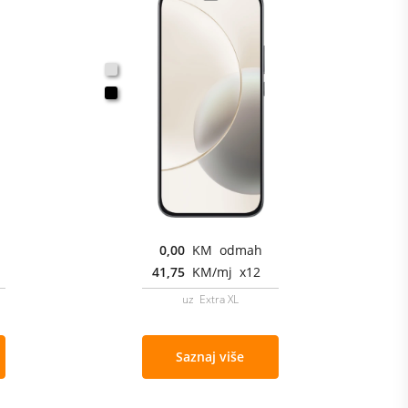
0,00
KM odmah
41,75
KM/mj x12
uz Extra XL
Saznaj više