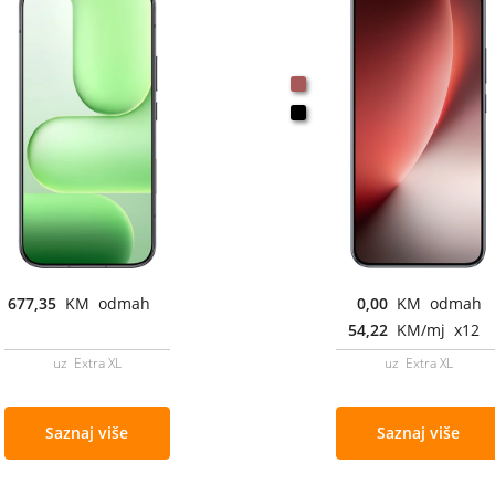
677,35
KM odmah
0,00
KM odmah
54,22
KM/mj x12
uz Extra XL
uz Extra XL
Saznaj više
Saznaj više