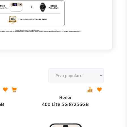
M
v
Honor
GB
400 Lite 5G 8/256GB