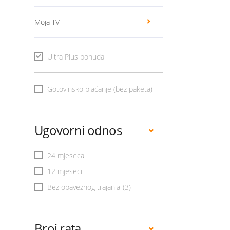
Moja TV
Ultra Plus ponuda
Gotovinsko plaćanje (bez paketa)
Ugovorni odnos
24 mjeseca
12 mjeseci
Bez obaveznog trajanja
(3)
Broj rata