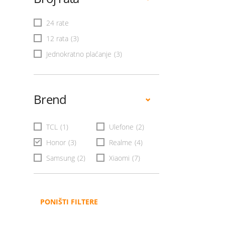
24 rate
12 rata
(3)
Jednokratno plaćanje
(3)
Brend
TCL
(1)
Ulefone
(2)
Honor
(3)
Realme
(4)
Samsung
(2)
Xiaomi
(7)
PONIŠTI FILTERE