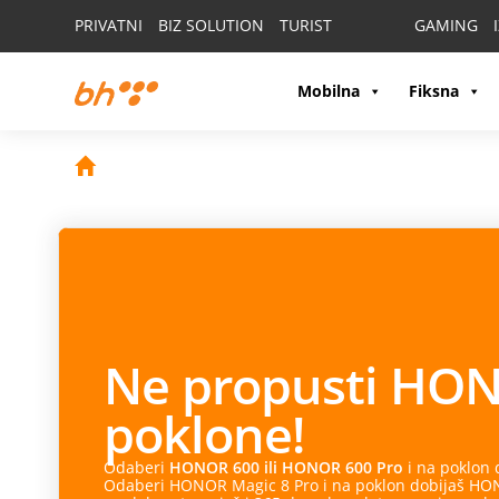
PRIVATNI
BIZ SOLUTION
TURIST
GAMING
Mobilna
Fiksna
Ne propusti
HON
poklone!
Odaberi
HONOR 600 ili HONOR 600 Pro
i na poklon
Odaberi HONOR Magic 8 Pro i na poklon dobijaš HONO