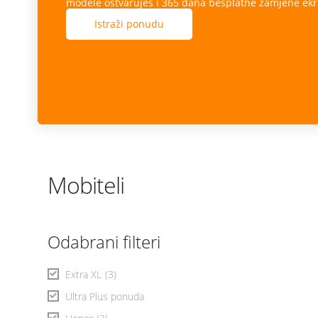
modele ostvaruješ i 365 dana besplatne zamjene ekr
Istraži ponudu
Mobiteli
Odabrani filteri
Extra XL
(3)
Ultra Plus ponuda