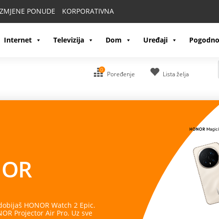
IZMJENE PONUDE
KORPORATIVNA
Internet
Televizija
Dom
Uređaji
Pogodno
0
Poređenje
Lista želja
OR
 dobijaš HONOR Watch 2 Epic.
R Projector Air Pro. Uz sve