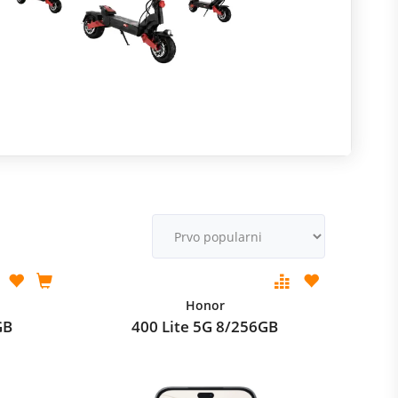
R
m
M
v
Honor
GB
400 Lite 5G 8/256GB