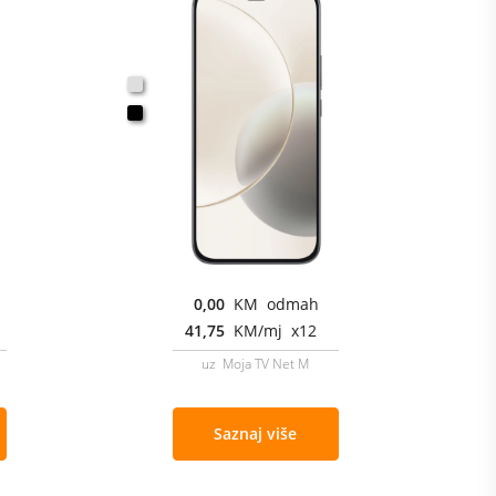
0,00
KM odmah
41,75
KM/mj x12
uz Moja TV Net M
Saznaj više