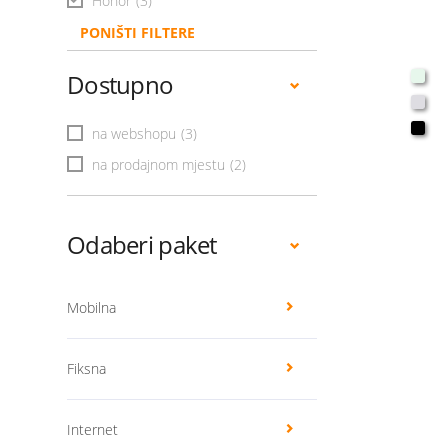
Honor
(3)
PONIŠTI FILTERE
Dostupno
na webshopu
(3)
na prodajnom mjestu
(2)
Odaberi paket
Mobilna
Fiksna
Internet