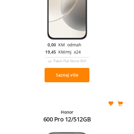
0,00
KM odmah
19,45
KM/mj x24
uz Paket Flat fiksne BiH
Saznaj više
Honor
600 Pro 12/512GB