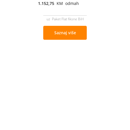
1.152,75
KM odmah
uz Paket Flat fiksne BiH
Saznaj više