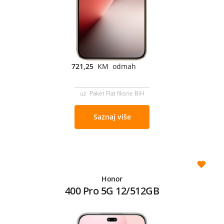
721,25
KM odmah
uz Paket Flat fiksne BiH
Saznaj više
Honor
400 Pro 5G 12/512GB