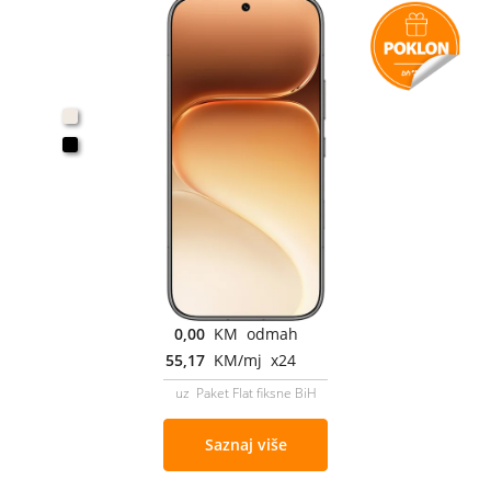
0,00
KM odmah
55,17
KM/mj x24
uz Paket Flat fiksne BiH
Saznaj više