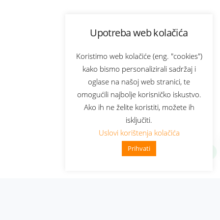
Upotreba web kolačića
Koristimo web kolačiće (eng. "cookies")
kako bismo personalizirali sadržaj i
oglase na našoj web stranici, te
omogućili najbolje korisničko iskustvo.
Ako ih ne želite koristiti, možete ih
isključiti.
Uslovi korištenja kolačića
Prihvati