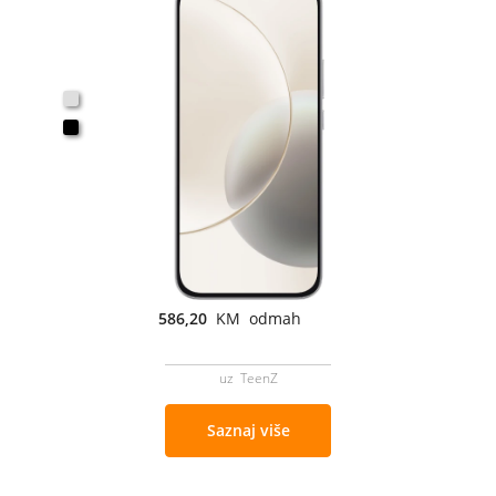
586,20
KM odmah
uz TeenZ
Saznaj više