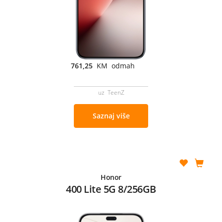
761,25
KM odmah
uz TeenZ
Saznaj više
Honor
400 Lite 5G 8/256GB