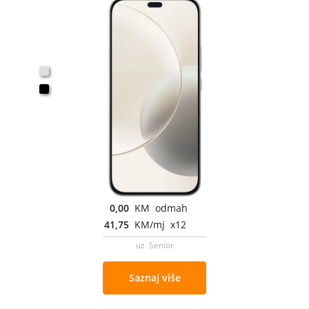
0,00
KM odmah
41,75
KM/mj x12
uz Senior
Saznaj više