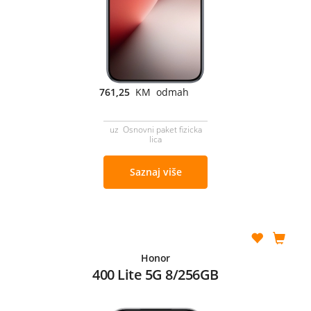
761,25
KM odmah
uz Osnovni paket fizicka
lica
Saznaj više
Honor
400 Lite 5G 8/256GB