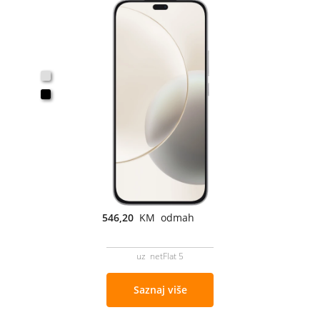
546,20
KM odmah
uz netFlat 5
Saznaj više