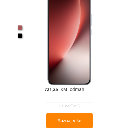
721,25
KM odmah
uz netFlat 5
Saznaj više