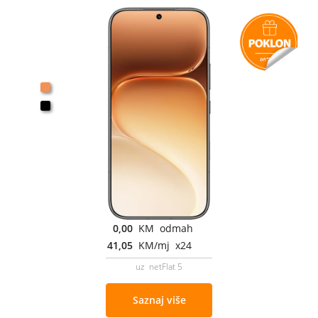
0,00
KM odmah
41,05
KM/mj x24
uz netFlat 5
Saznaj više