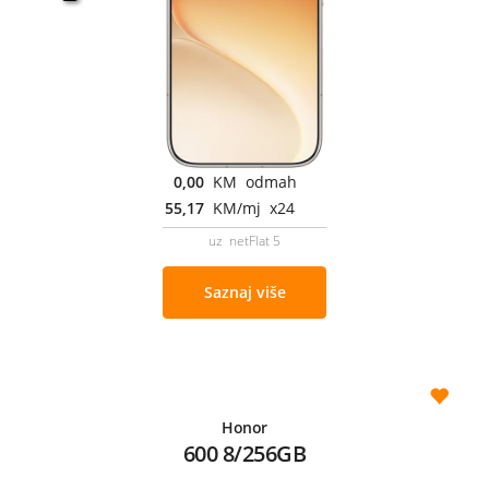
0,00
KM odmah
55,17
KM/mj x24
uz netFlat 5
Saznaj više
Honor
600 8/256GB