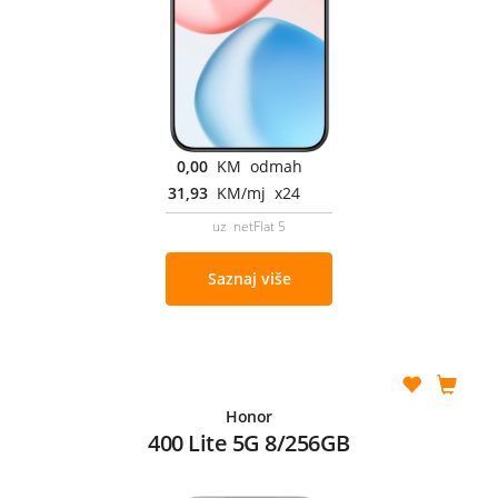
0,00
KM odmah
31,93
KM/mj x24
uz netFlat 5
Saznaj više
Honor
400 Lite 5G 8/256GB