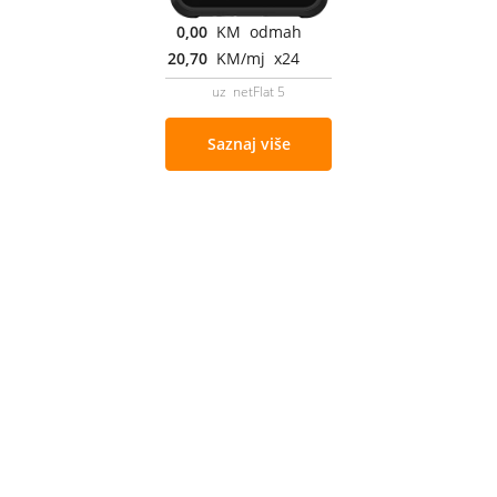
0,00
KM odmah
20,70
KM/mj x24
uz netFlat 5
Saznaj više