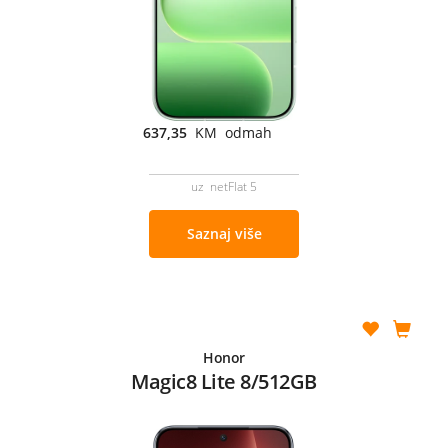
637,35
KM odmah
uz netFlat 5
Saznaj više
Honor
Magic8 Lite 8/512GB