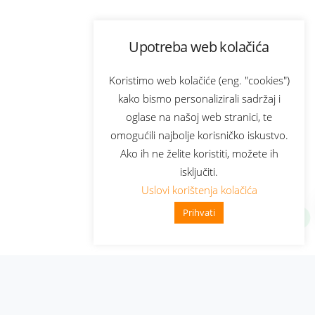
Upotreba web kolačića
Koristimo web kolačiće (eng. "cookies")
kako bismo personalizirali sadržaj i
oglase na našoj web stranici, te
omogućili najbolje korisničko iskustvo.
Ako ih ne želite koristiti, možete ih
isključiti.
Uslovi korištenja kolačića
Prihvati