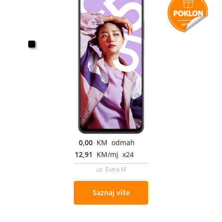
0,00
KM odmah
12,91
KM/mj x24
uz Extra M
Saznaj više