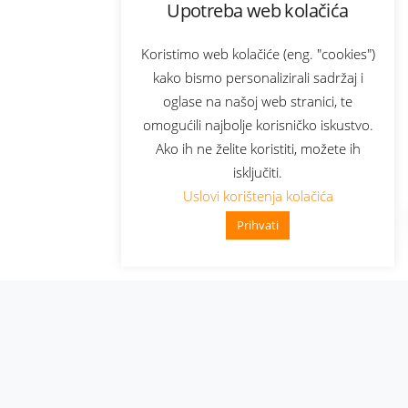
Upotreba web kolačića
Koristimo web kolačiće (eng. "cookies")
kako bismo personalizirali sadržaj i
oglase na našoj web stranici, te
omogućili najbolje korisničko iskustvo.
Ako ih ne želite koristiti, možete ih
isključiti.
Uslovi korištenja kolačića
Prihvati