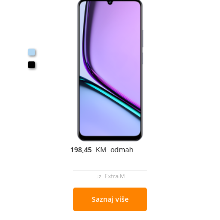
198,45
KM odmah
uz Extra M
Saznaj više