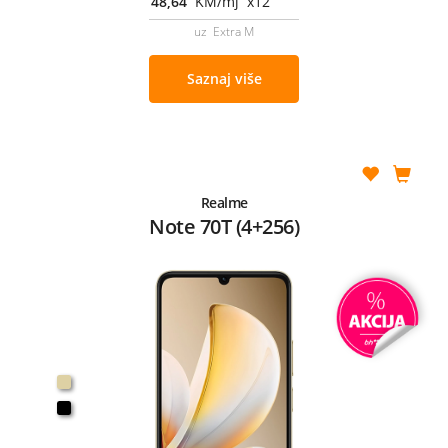
48,64
KM/mj x12
uz Extra M
Saznaj više
Realme
Note 70T (4+256)