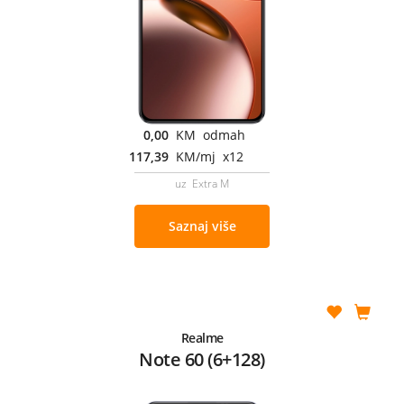
0,00
KM odmah
117,39
KM/mj x12
uz Extra M
Saznaj više
Realme
Note 60 (6+128)