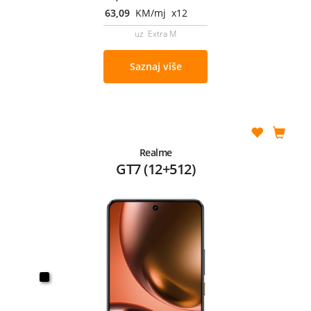
63,09
KM/mj x12
uz Extra M
Saznaj više
Realme
GT7 (12+512)