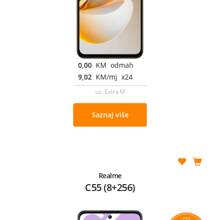
0,00
KM odmah
9,02
KM/mj x24
uz Extra M
Saznaj više
Realme
C55 (8+256)