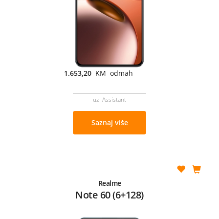
1.653,20
KM odmah
uz Assistant
Saznaj više
Realme
Note 60 (6+128)