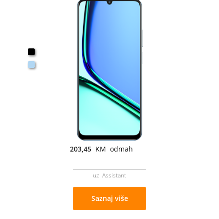
203,45
KM odmah
uz Assistant
Saznaj više