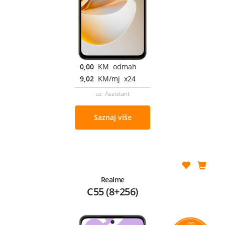
0,00
KM odmah
9,02
KM/mj x24
uz Assistant
Saznaj više
Realme
C55 (8+256)