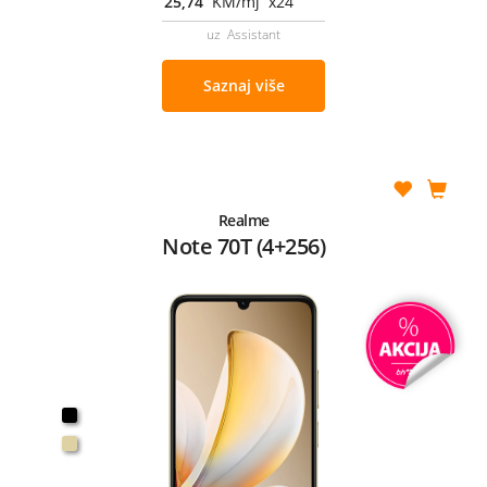
25,74
KM/mj x24
uz Assistant
Saznaj više
Realme
Note 70T (4+256)