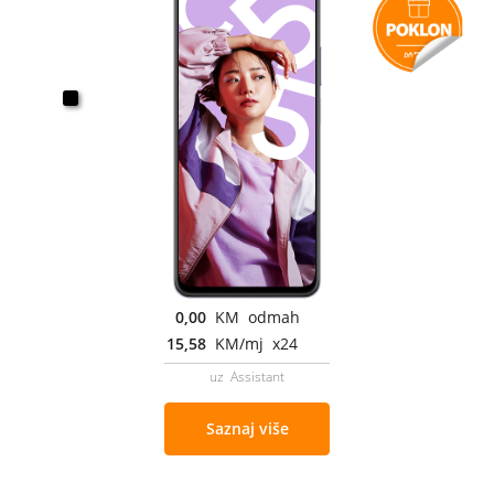
0,00
KM odmah
15,58
KM/mj x24
uz Assistant
Saznaj više