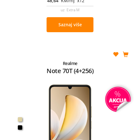
48,64
KM/mj x12
uz Extra M
Saznaj više
Realme
Note 70T (4+256)