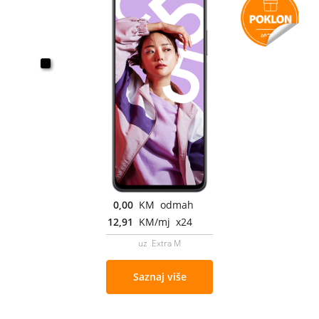
0,00
KM odmah
12,91
KM/mj x24
uz Extra M
Saznaj više