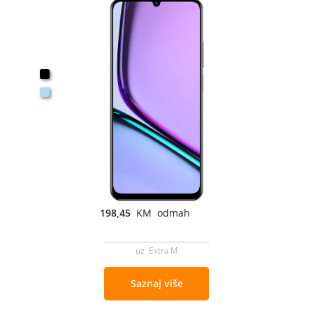
198,45
KM odmah
uz Extra M
Saznaj više