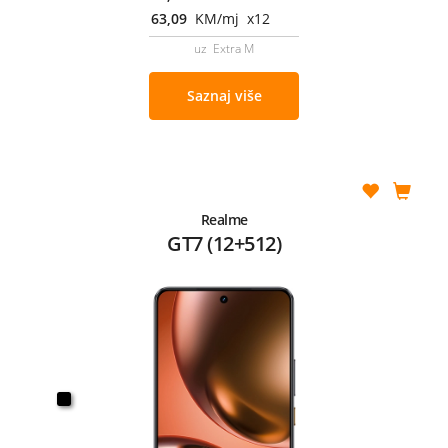
63,09
KM/mj x12
uz Extra M
Saznaj više
Realme
GT7 (12+512)