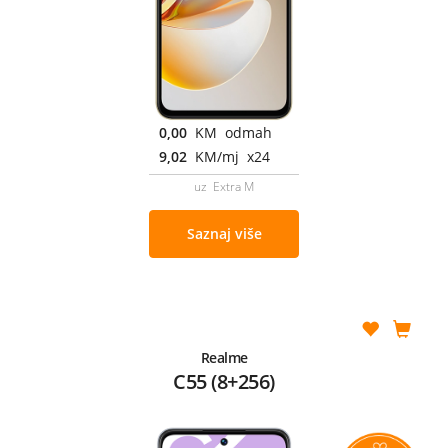
0,00
KM odmah
9,02
KM/mj x24
uz Extra M
Saznaj više
Realme
C55 (8+256)