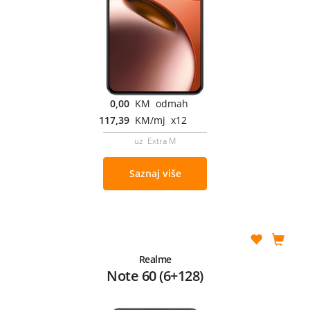
0,00
KM odmah
117,39
KM/mj x12
uz Extra M
Saznaj više
Realme
Note 60 (6+128)