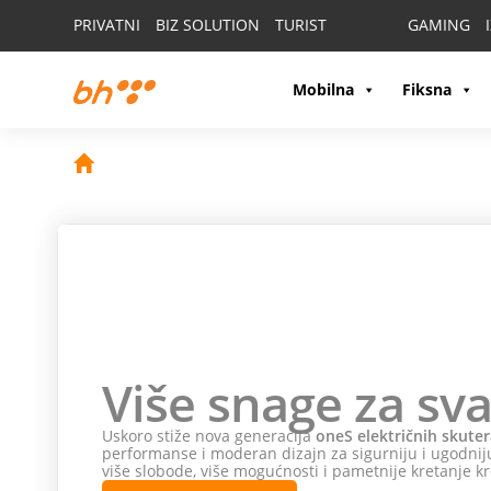
PRIVATNI
BIZ SOLUTION
TURIST
GAMING
Mobilna
Fiksna
Više snage za sva
Uskoro stiže nova generacija
oneS električnih skuter
performanse i moderan dizajn za sigurniju i ugodniju
više slobode, više mogućnosti i pametnije kretanje kr