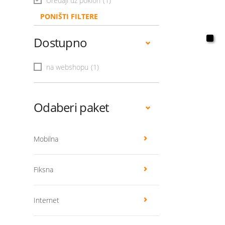
Uređaji uz poklon
(1)
PONIŠTI FILTERE
Dostupno
na webshopu
(1)
Odaberi paket
Mobilna
Fiksna
Internet