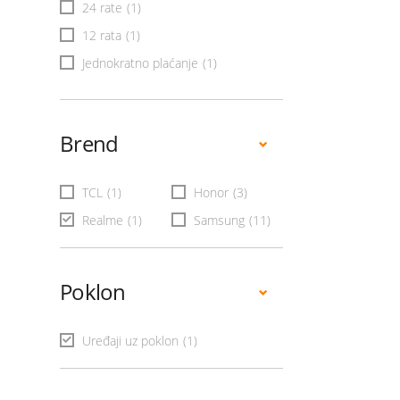
24 rate
(1)
12 rata
(1)
Jednokratno plaćanje
(1)
Brend
TCL
(1)
Honor
(3)
Realme
(1)
Samsung
(11)
Poklon
Uređaji uz poklon
(1)