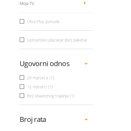
Moja TV
Ultra Plus ponuda
Gotovinsko plaćanje (bez paketa)
Ugovorni odnos
24 mjeseca
(1)
12 mjeseci
(1)
Bez obaveznog trajanja
(1)
Broj rata