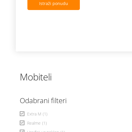
Istraži ponudu
Mobiteli
Odabrani filteri
Extra M
(1)
Realme
(1)