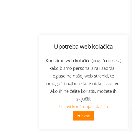
Program lojalnosti
Upotreba web kolačića
com
Bonus plus
sluga
Prijava za newsletter
Koristimo web kolačiće (eng. "cookies")
kako bismo personalizirali sadržaj i
oglase na našoj web stranici, te
elecom
omogućili najbolje korisničko iskustvo.
Ako ih ne želite koristiti, možete ih
isključiti.
Uslovi korištenja kolačića
Prihvati
👋 Zdravo, kako mogu pomoći?