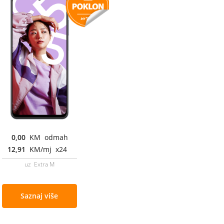
0,00
KM odmah
12,91
KM/mj x24
uz Extra M
Saznaj više