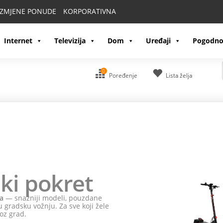
IZMJENE PONUDE
KORPORATIVNA
Internet
Televizija
Dom
Uređaji
Pogodno
0
Poređenje
Lista želja
ki pokret
a
— snažniji modeli, pouzdane
 gradsku vožnju. Za sve koji žele
oz grad.