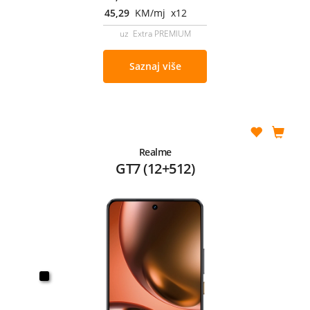
45,29
KM/mj x12
uz Extra PREMIUM
Saznaj više
Realme
GT7 (12+512)