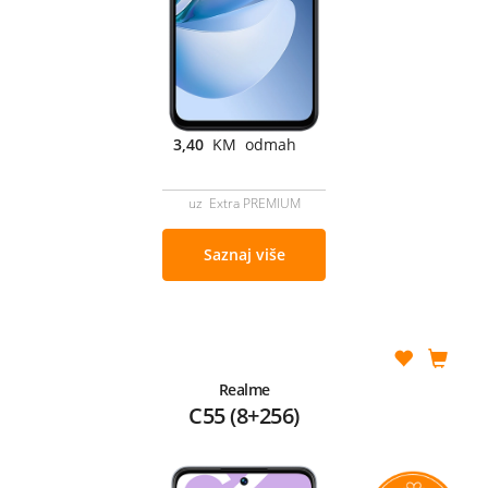
3,40
KM odmah
uz Extra PREMIUM
Saznaj više
Realme
C55 (8+256)