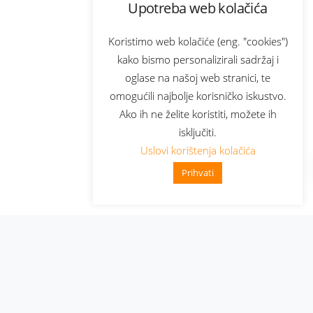
Upotreba web kolačića
Koristimo web kolačiće (eng. "cookies")
kako bismo personalizirali sadržaj i
oglase na našoj web stranici, te
omogućili najbolje korisničko iskustvo.
Ako ih ne želite koristiti, možete ih
isključiti.
Uslovi korištenja kolačića
Prihvati