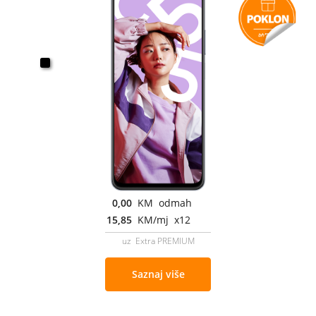
0,00
KM odmah
15,85
KM/mj x12
uz Extra PREMIUM
Saznaj više