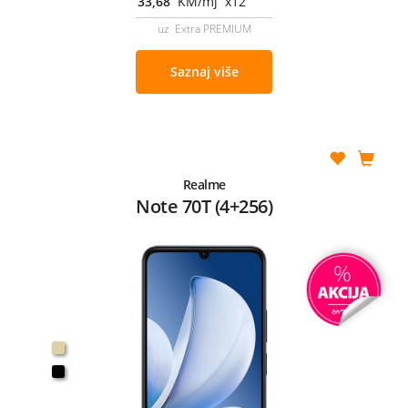
33,68
KM/mj x12
uz Extra PREMIUM
Saznaj više
Realme
Note 70T (4+256)