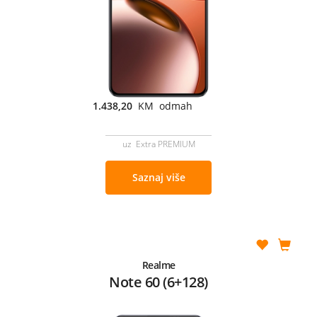
1.438,20
KM odmah
uz Extra PREMIUM
Saznaj više
Realme
Note 60 (6+128)