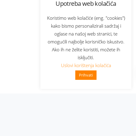
Upotreba web kolačića
Koristimo web kolačiće (eng. "cookies")
kako bismo personalizirali sadržaj i
oglase na našoj web stranici, te
omogućili najbolje korisničko iskustvo.
Ako ih ne želite koristiti, možete ih
isključiti.
Uslovi korištenja kolačića
Prihvati