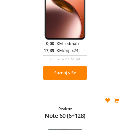
0,00
KM odmah
17,39
KM/mj x24
uz Extra PREMIUM
Saznaj više
Realme
Note 60 (6+128)