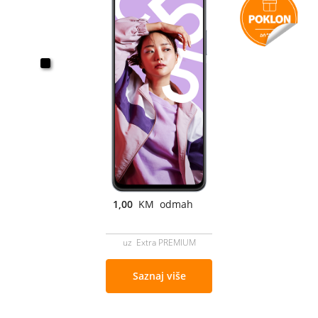
1,00
KM odmah
uz Extra PREMIUM
Saznaj više