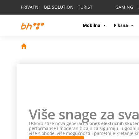
PRIVATNI
BIZ SOLUTION
TURIST
GAMING
Mobilna
Fiksna
Više snage za sva
Uskoro stiže nova generacija
oneS električnih skuter
performanse i moderan dizajn za sigurniju i ugodniju
više slobode, više mogućnosti i pametnije kretanje kr