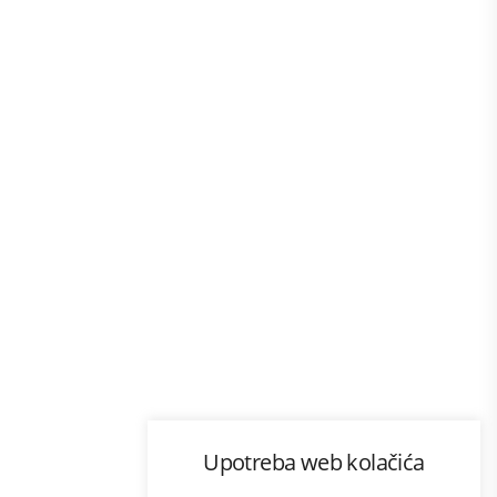
Program lojalnosti
Upotreba web kolačića
com
Bonus plus