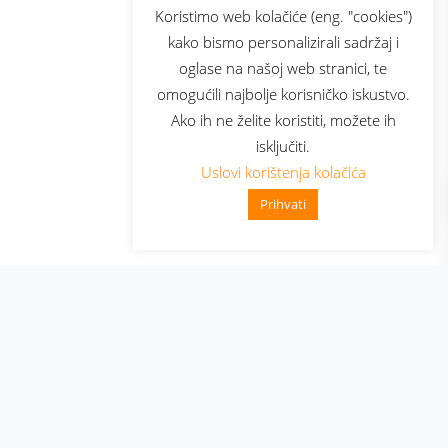
sluga
Prijava za newsletter
Koristimo web kolačiće (eng. "cookies")
kako bismo personalizirali sadržaj i
oglase na našoj web stranici, te
elecom
omogućili najbolje korisničko iskustvo.
Ako ih ne želite koristiti, možete ih
isključiti.
Uslovi korištenja kolačića
Prihvati
👋 Zdravo, kako mogu pomoći