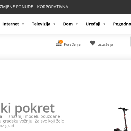
IZMJENE PONUDE
KORPORATIVNA
Internet
Televizija
Dom
Uređaji
Pogodno
0
Poređenje
Lista želja
ki pokret
a
— snažniji modeli, pouzdane
 gradsku vožnju. Za sve koji žele
oz grad.