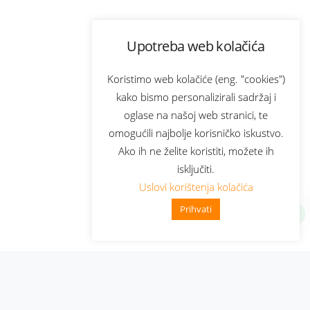
Upotreba web kolačića
Koristimo web kolačiće (eng. "cookies")
kako bismo personalizirali sadržaj i
oglase na našoj web stranici, te
omogućili najbolje korisničko iskustvo.
Ako ih ne želite koristiti, možete ih
isključiti.
Uslovi korištenja kolačića
Prihvati